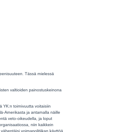
ereenisuuteen. Tässä mielessä
isten valtioiden painostuskeinona
ä YK:n toimivuutta voitaisiin
elä-Amerikasta ja antamalla näille
ntä veto-oikeudella, ja loput
rganisaatiossa, niin kaikkein
vähentäisi voimapolitiikan käyttöä