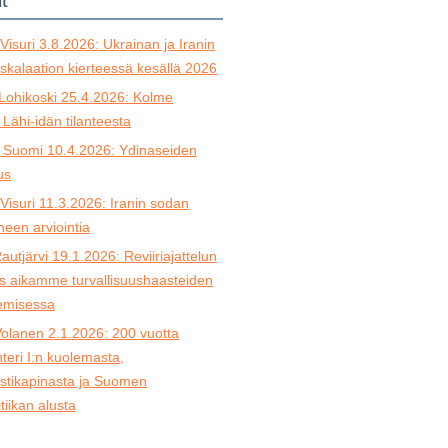
it
Visuri 3.8.2026: Ukrainan ja Iranin
skalaation kierteessä kesällä 2026
Lohikoski 25.4.2026: Kolme
a Lähi-idän tilanteesta
 Suomi 10.4.2026: Ydinaseiden
us
Visuri 11.3.2026: Iranin sodan
heen arviointia
autjärvi 19.1.2026: Reviiriajattelun
s aikamme turvallisuushaasteiden
semisessa
Volanen 2.1.2026: 200 vuotta
teri I:n kuolemasta,
stikapinasta ja Suomen
tiikan alusta