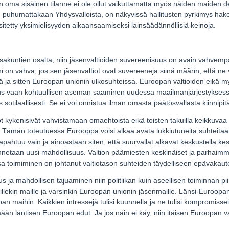
 oma sisäinen tilanne ei ole ollut vaikuttamatta myös näiden maiden d
puhumattakaan Yhdysvalloista, on näkyvissä hallitusten pyrkimys hake
itetty yksimielisyyden aikaansaamiseksi lainsäädännöllisiä keinoja.
ansakuntien osalta, niin jäsenvaltioiden suvereenisuus on avain vahve
 on vahva, jos sen jäsenvaltiot ovat suvereeneja siinä määrin, että ne
lä ja sitten Euroopan unionin ulkosuhteissa. Euroopan valtioiden eikä
tus vaan kohtuullisen aseman saaminen uudessa maailmanjärjestyksessä n
yös sotilaallisesti. Se ei voi onnistua ilman omasta päätösvallasta kiinnipit
t kykenisivät vahvistamaan omaehtoista eikä toisten takuilla keikkuvaa 
. Tämän toteutuessa Eurooppa voisi alkaa avata lukkiutuneita suhteita
pahtuu vain ja ainoastaan siten, että suurvallat alkavat keskustella ke
annetaan uusi mahdollisuus. Valtion päämiesten keskinäiset ja parhaimm
ssa toimiminen on johtanut valtiotason suhteiden täydelliseen epävakaut
 ja mahdollisen tajuaminen niin politiikan kuin aseellisen toiminnan pii
ekin maille ja varsinkin Euroopan unionin jäsenmaille. Länsi-Euroopan ma
pan maihin. Kaikkien intressejä tulisi kuunnella ja ne tulisi kompromiss
 läntisen Euroopan edut. Ja jos näin ei käy, niin itäisen Euroopan val