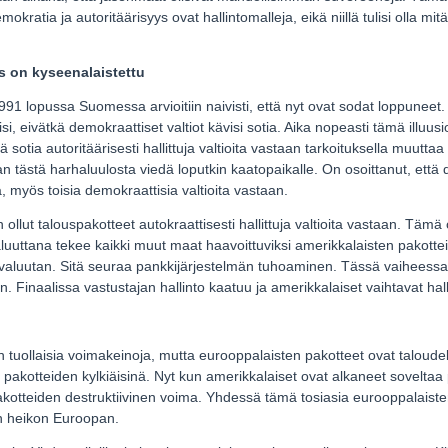
 Demokratia ja autoritäärisyys ovat hallintomalleja, eikä niillä tulisi olla
 on kyseenalaistettu
1 lopussa Suomessa arvioitiin naivisti, että nyt ovat sodat loppuneet. K
isi, eivätkä demokraattiset valtiot kävisi sotia. Aika nopeasti tämä illuus
 sotia autoritäärisesti hallittuja valtioita vastaan tarkoituksella muuttaa 
 tästä harhaluulosta viedä loputkin kaatopaikalle. On osoittanut, että 
sia, myös toisia demokraattisia valtioita vastaan.
lut talouspakotteet autokraattisesti hallittuja valtioita vastaan. Tämä o
uttana tekee kaikki muut maat haavoittuviksi amerikkalaisten pakottei
valuutan. Sitä seuraa pankkijärjestelmän tuhoaminen. Tässä vaiheessa 
 Finaalissa vastustajan hallinto kaatuu ja amerikkalaiset vaihtavat hal
ään tuollaisia voimakeinoja, mutta eurooppalaisten pakotteet ovat talou
n pakotteiden kylkiäisinä. Nyt kun amerikkalaiset ovat alkaneet sovelta
pakotteiden destruktiivinen voima. Yhdessä tämä tosiasia eurooppalaiste
n heikon Euroopan.