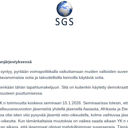
njärjestyksessä
syntyy, pyritään voimapolitiikalla vaikuttamaan muiden valtioiden suv
tavanomaisia sotia ja taloudellisilla keinoilla käytäviä sotia.
mitenkään tähän tapahtumaketjuun. Sitä on kuitenkin käytetty demokraatt
nisuuteen puuttumisessa.
 YK:n toimivuutta koskeva seminaari 15.1.2026. Seminaarissa totesin, ett
vallisuusneuvoston jäsenistöä yhdellä jäsenellä Aasiasta, Afrikasta ja Et
a olisi siten viisi pysyvää jäsentä veto-oikeudella, kolme vaihtuvaa jäse
to-oikeutta. Kun tämänkaltaisia muutoksia on vaikea saada aikaan YK:n o
iikan aikana, että jäsenmaat olisivat mahdollisimman suvereeneja. Tämä 