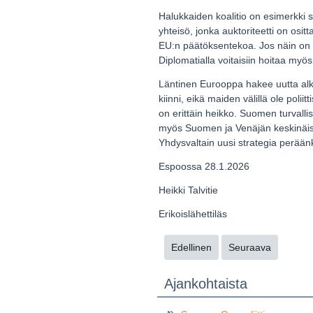
Halukkaiden koalitio on esimerkki s
yhteisö, jonka auktoriteetti on osit
EU:n päätöksentekoa. Jos näin on 
Diplomatialla voitaisiin hoitaa myös 
Läntinen Eurooppa hakee uutta alk
kiinni, eikä maiden välillä ole pol
on erittäin heikko. Suomen turvalli
myös Suomen ja Venäjän keskinäis
Yhdysvaltain uusi strategia perään
Espoossa 28.1.2026
Heikki Talvitie
Erikoislähettiläs
Edellinen
Seuraava
Ajankohtaista