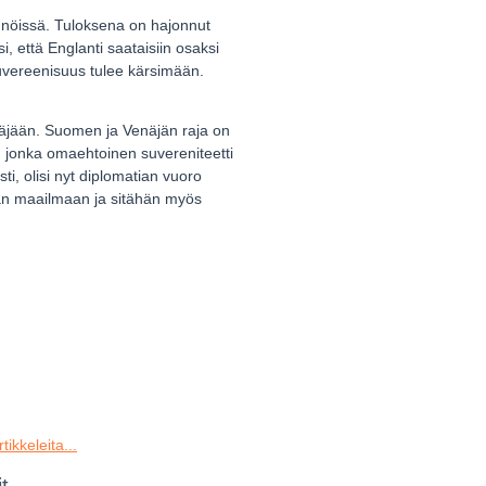
tännöissä. Tuloksena on hajonnut
, että Englanti saataisiin osaksi
uvereenisuus tulee kärsimään.
näjään. Suomen ja Venäjän raja on
i, jonka omaehtoinen suvereniteetti
i, olisi nyt diplomatian vuoro
än maailmaan ja sitähän myös
tikkeleita...