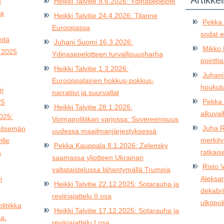
Artikkel
n
Heikki Talvitie 9.6.2026: Ydinasepelote
sa
Heikki Talvitie 24.4.2026: Tilanne
Pekka 
Euroopassa
sodat e
itä
Juhani Suomi 16.3.2026:
Mikko 
 2025
Ydinasepelotteen turvallisuusharha
pointti
Heikki Talvitie 1.3.2026:
Juhani
Eurooppalainen hokkus-pokkus-
houkut
ri
narratiivi ja suurvallat
Pekka 
25
Heikki Talvitie 28.1.2026:
alkuvai
2025:
Voimapolitiikan varjossa: Suvereenisuus
Juha R
eitsemän
uudessa maailmanjärjestyksessä
merkity
ille
Pekka Kauppala 8.1.2026: Zelensky
ratkai
a
saamassa yliotteen Ukrainan
Risto 
valtataistelussa lähentymällä Trumpia
Aleksan
i
Heikki Talvitie 22.12.2025: Sotarauha ja
dekabri
reviiriajattelu II osa
ulkopoli
litiikka
Heikki Talvitie 17.12.2025: Sotarauha ja
a.
reviiriajattelu I osa