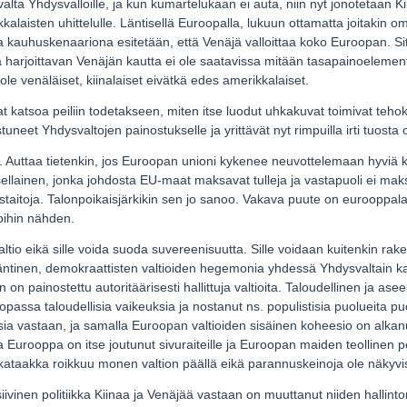
alta Yhdysvalloille, ja kun kumartelukaan ei auta, niin nyt jonotetaan Ki
kalaisten uhittelulle. Läntisellä Euroopalla, lukuun ottamatta joitakin omi
 ja kauhuskenaariona esitetään, että Venäjä valloittaa koko Euroopan. S
 harjoittavan Venäjän kautta ei ole saatavissa mitään tasapainoelement
e venäläiset, kiinalaiset eivätkä edes amerikkalaiset.
vat katsoa peiliin todetakseen, miten itse luodut uhkakuvat toimivat teho
tuneet Yhdysvaltojen painostukselle ja yrittävät nyt rimpuilla irti tuosta 
a. Auttaa tietenkin, jos Euroopan unioni kykenee neuvottelemaan hyvi
llainen, jonka johdosta EU-maat maksavat tulleja ja vastapuoli ei mak
staitoja. Talonpoikaisjärkikin sen jo sanoo. Vakava puute on eurooppala
oihin nähden.
ltio eikä sille voida suoda suvereenisuutta. Sille voidaan kuitenkin rak
läntinen, demokraattisten valtioiden hegemonia yhdessä Yhdysvaltain 
 on painostettu autoritäärisesti hallittuja valtioita. Taloudellinen ja ase
oopassa taloudellisia vaikeuksia ja nostanut ns. populistisia puolueita 
uksia vastaan, ja samalla Euroopan valtioiden sisäinen koheesio on alkan
Eurooppa on itse joutunut sivuraiteille ja Euroopan maiden teollinen po
ataakka roikkuu monen valtion päällä eikä parannuskeinoja ole näkyvi
ivinen politiikka Kiinaa ja Venäjää vastaan on muuttanut niiden hallint