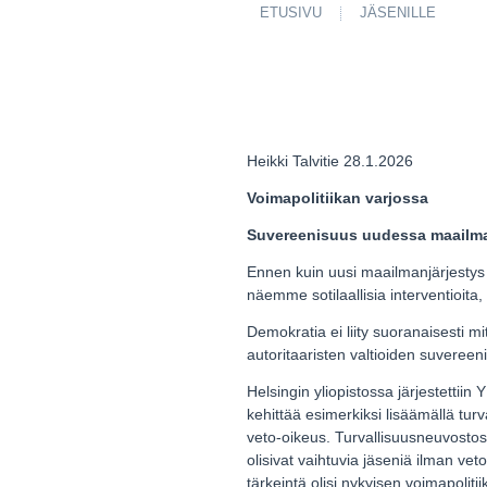
ETUSIVU
JÄSENILLE
Heikki Talvitie 28.1.2026
Voimapolitiikan varjossa
Suvereenisuus uudessa maailma
Ennen kuin uusi maailmanjärjestys 
näemme sotilaallisia interventioita, 
Demokratia ei liity suoranaisesti 
autoritaaristen valtioiden suveree
Helsingin yliopistossa järjestettiin
kehittää esimerkiksi lisäämällä tur
veto-oikeus. Turvallisuusneuvostoss
olisivat vaihtuvia jäseniä ilman ve
tärkeintä olisi nykyisen voimapolit