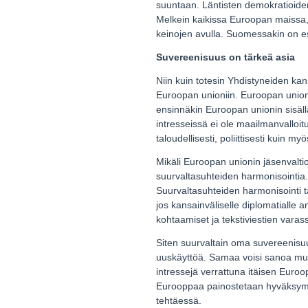
suuntaan. Läntisten demokratioiden
Melkein kaikissa Euroopan maissa, 
keinojen avulla. Suomessakin on es
Suvereenisuus on tärkeä asia
Niin kuin totesin Yhdistyneiden k
Euroopan unioniin. Euroopan unioni
ensinnäkin Euroopan unionin sisäl
intresseissä ei ole maailmanvalloi
taloudellisesti, poliittisesti kuin m
Mikäli Euroopan unionin jäsenvaltio
suurvaltasuhteiden harmonisointia
Suurvaltasuhteiden harmonisointi ta
jos kansainväliselle diplomatialle 
kohtaamiset ja tekstiviestien vara
Siten suurvaltain oma suvereenisuus
uuskäyttöä. Samaa voisi sanoa muill
intressejä verrattuna itäisen Euroo
Eurooppaa painostetaan hyväksymään
tehtäessä.