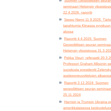
Suomen Geopoliittisen seura
seminaari Helsingin yliopistos
22.4.2026. raportti
Seppo Niemi 11.9.2025: Tärke
tapahtumia Kiinassa syyskuun
alussa
Raportti 4.4.2025: Suomen
Geopoliittisen seuran seminaa
Helsingin yliopistossa 31.3.20
Pekka Visuri, referaatti 20.3.
Professori Graham Allisonin s
suositusta presidentti Zelensky
aseleponeuvottelujen alkaess
Raportti 3.12.2024: Suomen
geopoliittisen seuran seminaar
25.11.2024
Harrisin ja Trumpin Ukraina-po
amerikkalaisessa keskusteluss