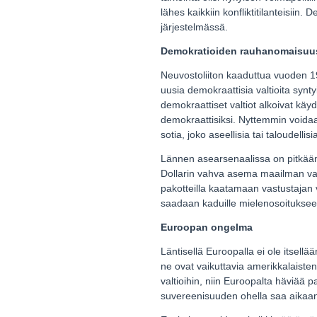
lähes kaikkiin konfliktitilanteisiin.
järjestelmässä.
Demokratioiden rauhanomaisuus
Neuvostoliiton kaaduttua vuoden 199
uusia demokraattisia valtioita synty
demokraattiset valtiot alkoivat käydä
demokraattisiksi. Nyttemmin voidaan
sotia, joko aseellisia tai taloudelli
Lännen asearsenaalissa on pitkään ol
Dollarin vahva asema maailman valu
pakotteilla kaatamaan vastustajan 
saadaan kaduille mielenosoitukseen.
Euroopan ongelma
Läntisellä Euroopalla ei ole itsell
ne ovat vaikuttavia amerikkalaiste
valtioihin, niin Euroopalta häviää 
suvereenisuuden ohella saa aikaa