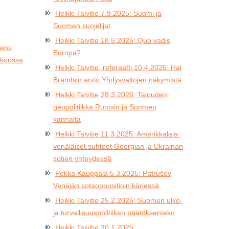
Heikki Talvitie 7.9.2025: Suomi ja
Suomen suojelijat
Heikki Talvitie 18.5.2025: Quo vadis
Jens
Europa?
akuussa
Heikki Talvitie, referaatti 10.4.2025: Hal
Brandsin arvio Yhdysvaltojen näkymistä
Heikki Talvitie 28.3.2025: Talouden
geopolitiikka Ruotsin ja Suomen
kannalta
Heikki Talvitie 11.3.2025: Amerikkalais-
venäläiset suhteet Georgian ja Ukrainan
sotien yhteydessä
Pekka Kauppala 5.3.2025: Patrušev
Venäjän sotaoppositioin kärjessä
Heikki Talvitie 25.2.2025: Suomen ulko-
ja turvallisuuspolitiikan päätöksenteko
Heikki Talvitie 30.1.2025: