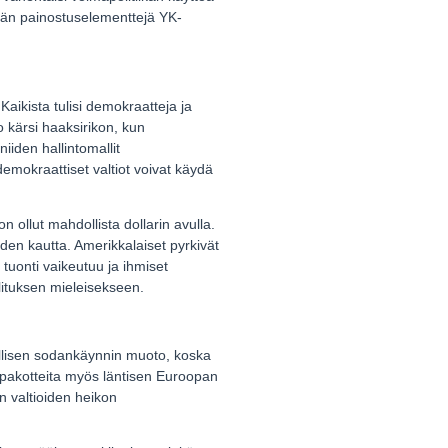
 mitään painostuselementtejä YK-
aikista tulisi demokraatteja ja
io kärsi haaksirikon, kun
niiden hallintomallit
demokraattiset valtiot voivat käydä
n ollut mahdollista dollarin avulla.
den kautta. Amerikkalaiset pyrkivät
tuonti vaikeutuu ja ihmiset
lituksen mieleisekseen.
dellisen sodankäynnin muoto, koska
a pakotteita myös läntisen Euroopan
n valtioiden heikon