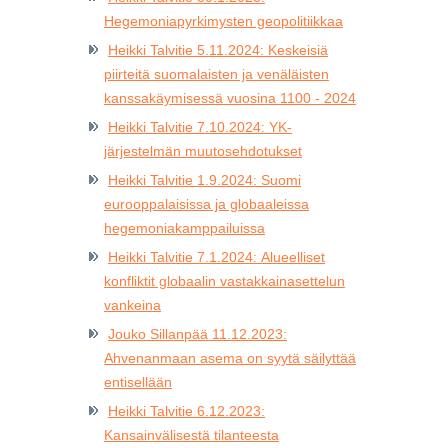
Hegemoniapyrkimysten geopolitiikkaa
Heikki Talvitie 5.11.2024: Keskeisiä
piirteitä suomalaisten ja venäläisten
kanssakäymisessä vuosina 1100 - 2024
Heikki Talvitie 7.10.2024: YK-
järjestelmän muutosehdotukset
Heikki Talvitie 1.9.2024: Suomi
eurooppalaisissa ja globaaleissa
hegemoniakamppailuissa
Heikki Talvitie 7.1.2024: Alueelliset
konfliktit globaalin vastakkainasettelun
vankeina
Jouko Sillanpää 11.12.2023:
Ahvenanmaan asema on syytä säilyttää
entisellään
Heikki Talvitie 6.12.2023:
Kansainvälisestä tilanteesta