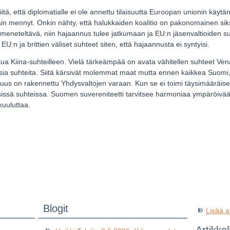
iitä, että diplomatialle ei ole annettu tilaisuutta Euroopan unionin käy
tain mennyt. Onkin nähty, että halukkaiden koalitio on pakonomainen siksi
meneteltävä, niin hajaannus tulee jatkumaan ja EU:n jäsenvaltioiden s
EU:n ja brittien väliset suhteet siten, että hajaannusta ei syntyisi.
ua Kiina-suhteilleen. Vielä tärkeämpää on avata vähitellen suhteet Ve
iittisia suhteita. Siitä kärsivät molemmat maat mutta ennen kaikkea Suom
suus on rakennettu Yhdysvaltojen varaan. Kun se ei toimi täysimääräisest
issä suhteissa. Suomen suvereniteetti tarvitsee harmoniaa ympäröivä
kuuluttaa.
Blogit
Lisää ar