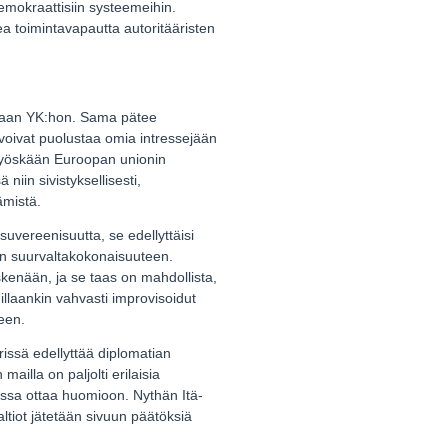
emokraattisiin systeemeihin.
a toimintavapautta autoritääristen
mpaan YK:hon. Sama pätee
 voivat puolustaa omia intressejään
 myöskään Euroopan unionin
iin sivistyksellisesti,
ämistä.
suvereenisuutta, se edellyttäisi
an suurvaltakokonaisuuteen.
skenään, ja se taas on mahdollista,
illaankin vahvasti improvisoidut
een.
rissä edellyttää diplomatian
illa on paljolti erilaisia
eissa ottaa huomioon. Nythän Itä-
tiot jätetään sivuun päätöksiä