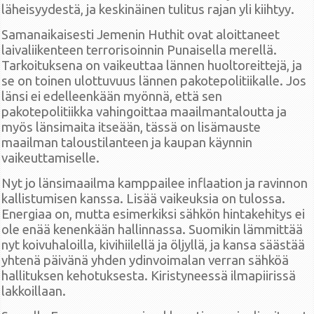
läheisyydestä, ja keskinäinen tulitus rajan yli kiihtyy.
Samanaikaisesti Jemenin Huthit ovat aloittaneet
laivaliikenteen terrorisoinnin Punaisella merellä.
Tarkoituksena on vaikeuttaa lännen huoltoreittejä, ja
se on toinen ulottuvuus lännen pakotepolitiikalle. Jos
länsi ei edelleenkään myönnä, että sen
pakotepolitiikka vahingoittaa maailmantaloutta ja
myös länsimaita itseään, tässä on lisämauste
maailman taloustilanteen ja kaupan käynnin
vaikeuttamiselle.
Nyt jo länsimaailma kamppailee inflaation ja ravinnon
kallistumisen kanssa. Lisää vaikeuksia on tulossa.
Energiaa on, mutta esimerkiksi sähkön hintakehitys ei
ole enää kenenkään hallinnassa. Suomikin lämmittää
nyt koivuhaloilla, kivihiilellä ja öljyllä, ja kansa säästää
yhtenä päivänä yhden ydinvoimalan verran sähköä
hallituksen kehotuksesta. Kiristyneessä ilmapiirissä
lakkoillaan.