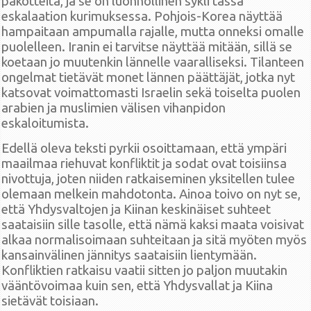
pakotteita, ja se on luonnollinen sykli tässä
eskalaation kurimuksessa. Pohjois-Korea näyttää
hampaitaan ampumalla rajalle, mutta onneksi omalle
puolelleen. Iranin ei tarvitse näyttää mitään, sillä se
koetaan jo muutenkin lännelle vaaralliseksi. Tilanteen
ongelmat tietävät monet lännen päättäjät, jotka nyt
katsovat voimattomasti Israelin sekä toiselta puolen
arabien ja muslimien välisen vihanpidon
eskaloitumista.
Edellä oleva teksti pyrkii osoittamaan, että ympäri
maailmaa riehuvat konfliktit ja sodat ovat toisiinsa
nivottuja, joten niiden ratkaiseminen yksitellen tulee
olemaan melkein mahdotonta. Ainoa toivo on nyt se,
että Yhdysvaltojen ja Kiinan keskinäiset suhteet
saataisiin sille tasolle, että nämä kaksi maata voisivat
alkaa normalisoimaan suhteitaan ja sitä myöten myös
kansainvälinen jännitys saataisiin lientymään.
Konfliktien ratkaisu vaatii sitten jo paljon muutakin
vääntövoimaa kuin sen, että Yhdysvallat ja Kiina
sietävät toisiaan.