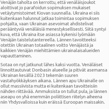
Venäjän taholta on kerrottu, että venäläisjoukot
aloittivat jo parafoidun sopimuksen mukaiset
vetäytymistoimet Kiovan suunnalla. Ukraina ei siis
kuitenkaan halunnut jatkaa toimintaa sopimuksen
pohjalta, vaan Ukrainan asevoimat ahdistelivat
perääntyviä venäläisiä menestyksellisesti. Siitä syntyi
kuva, että Ukraina itse asiassa kykenisi lyömään
Venäjän taistelutantereella. Lännen tavoitteeksi
otettiin Ukrainan totaalinen voitto Venäjästä ja
kaikkien Venäjän miehittämien ukrainalaisalueiden
vapauttaminen.
Sotaa on nyt jatkunut lähes kaksi vuotta. Venäläiset
linnoittautuivat Donbasin alueelle ja pitivät asemansa
Ukrainan kesällä 2023 tekemän suuren
vastahyökkäyksen aikana. Lännen apu Ukrainalle on
ollut massiivista mutta ei kuitenkaan tavoitteisiin
nähden riittävää. Ammuksista on tullut pula, ja lännen
aseapu on yhä enemmän poliittisen riitelyn aiheena
niin Yhdysvalloissa kuin eräissä Euroopan maissakin.