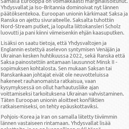
Samalla Eurooppa on voimakkaasti marginalisoitunut.
Yhdysvallat ja Iso-Britannia dominoivat nyt lännen
päätöksentekoa. Euroopan unionin kärkimaat Saksa ja
Ranska on ajettu sivuraiteelle. Saksalta tuhottiin
Nord-Stream putket, ja lopulta liittokansleri Scholz
luovutti ja pani kiinni viimeisenkin ehjän kaasuputken.
Lisäksi on saatu tietoja, että Yhdysvaltojen ja
Englannin estettyä aselevon syntymisen Venäjän ja
Ukrainan kesken huhtikuussa 2022, sekä Ranska että
Saksa painostettiin antamaan lausunnot Minsk II -
sopimuksen kohtalosta. Sen mukaan Saksan tai
Ranskankaan johtajat eivät ole neuvotteluissa
hakeneet rauhanomaista ratkaisua, vaan
kysymyksessä on ollut harhautusliike ajan
voittamiseksi tarkoituksena Ukrainan vahvistaminen.
Täten Euroopan unionin aloitteet konfliktien
ratkaisemiseksi, on tehty epäuskottaviksi.
Pohjois-Korea ja Iran on samalla liitetty tiiviimmin
lännen vastaiseen rintamaan. Yhdysvallat lisää