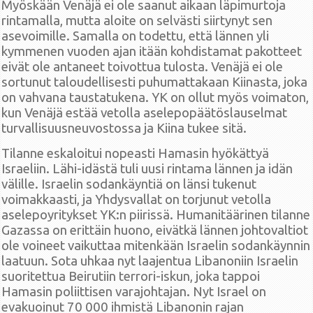
Myöskään Venäjä ei ole saanut aikaan läpimurtoja
rintamalla, mutta aloite on selvästi siirtynyt sen
asevoimille. Samalla on todettu, että lännen yli
kymmenen vuoden ajan itään kohdistamat pakotteet
eivät ole antaneet toivottua tulosta. Venäjä ei ole
sortunut taloudellisesti puhumattakaan Kiinasta, joka
on vahvana taustatukena. YK on ollut myös voimaton,
kun Venäjä estää vetolla aselepopäätöslauselmat
turvallisuusneuvostossa ja Kiina tukee sitä.
Tilanne eskaloitui nopeasti Hamasin hyökättyä
Israeliin. Lähi-idästä tuli uusi rintama lännen ja idän
välille. Israelin sodankäyntiä on länsi tukenut
voimakkaasti, ja Yhdysvallat on torjunut vetolla
aselepoyritykset YK:n piirissä. Humanitäärinen tilanne
Gazassa on erittäin huono, eivätkä lännen johtovaltiot
ole voineet vaikuttaa mitenkään Israelin sodankäynnin
laatuun. Sota uhkaa nyt laajentua Libanoniin Israelin
suoritettua Beirutiin terrori-iskun, joka tappoi
Hamasin poliittisen varajohtajan. Nyt Israel on
evakuoinut 70 000 ihmistä Libanonin rajan