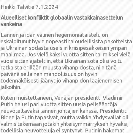
Heikki Talvitie 7.1.2024
Alueelliset konfliktit globaalin vastakkainasettelun
vankeina
Lännen ja idän välinen hegemoniataistelu on
eskaloitunut hyvin nopeasti taloudellisista pakotteista
ja Ukrainan sodasta useisiin kriisipesäkkeisiin ympäri
maailmaa. Jos vielä kaksi vuotta sitten tai miksei vielä
vuosi sitten ajateltiin, että Ukrainan sota olisi voitu
ratkaista erillään muusta vihanpidosta, niin tänä
päivänä sellainen mahdollisuus on hyvin
todennäköisesti jäänyt jo vihanpidon laajenemisen
jalkoihin.
Kuten muistettaneen, Venäjän presidentti Vladimir
Putin halusi pari vuotta sitten uusia pelisääntöjä
neuvoteltavaksi lännen johtajien kanssa. Presidentit
Biden ja Putin tapasivat, mutta vaikka Yhdysvallat oli
valmis tekemään jotakin yhteisymmärryksen hyväksi,
todellisia neuvotteluja ei syntynyt. Putinin hakemat