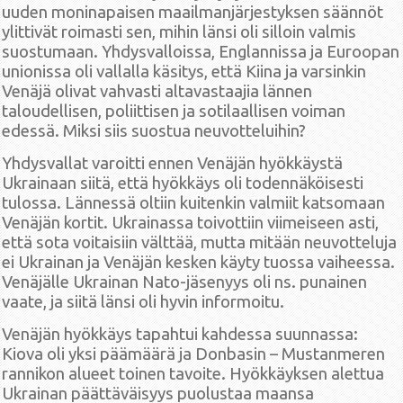
uuden moninapaisen maailmanjärjestyksen säännöt
ylittivät roimasti sen, mihin länsi oli silloin valmis
suostumaan. Yhdysvalloissa, Englannissa ja Euroopan
unionissa oli vallalla käsitys, että Kiina ja varsinkin
Venäjä olivat vahvasti altavastaajia lännen
taloudellisen, poliittisen ja sotilaallisen voiman
edessä. Miksi siis suostua neuvotteluihin?
Yhdysvallat varoitti ennen Venäjän hyökkäystä
Ukrainaan siitä, että hyökkäys oli todennäköisesti
tulossa. Lännessä oltiin kuitenkin valmiit katsomaan
Venäjän kortit. Ukrainassa toivottiin viimeiseen asti,
että sota voitaisiin välttää, mutta mitään neuvotteluja
ei Ukrainan ja Venäjän kesken käyty tuossa vaiheessa.
Venäjälle Ukrainan Nato-jäsenyys oli ns. punainen
vaate, ja siitä länsi oli hyvin informoitu.
Venäjän hyökkäys tapahtui kahdessa suunnassa:
Kiova oli yksi päämäärä ja Donbasin – Mustanmeren
rannikon alueet toinen tavoite. Hyökkäyksen alettua
Ukrainan päättäväisyys puolustaa maansa