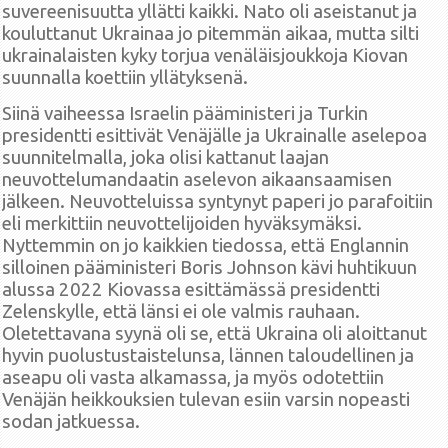
suvereenisuutta yllätti kaikki. Nato oli aseistanut ja
kouluttanut Ukrainaa jo pitemmän aikaa, mutta silti
ukrainalaisten kyky torjua venäläisjoukkoja Kiovan
suunnalla koettiin yllätyksenä.
Siinä vaiheessa Israelin pääministeri ja Turkin
presidentti esittivät Venäjälle ja Ukrainalle aselepoa
suunnitelmalla, joka olisi kattanut laajan
neuvottelumandaatin aselevon aikaansaamisen
jälkeen. Neuvotteluissa syntynyt paperi jo parafoitiin
eli merkittiin neuvottelijoiden hyväksymäksi.
Nyttemmin on jo kaikkien tiedossa, että Englannin
silloinen pääministeri Boris Johnson kävi huhtikuun
alussa 2022 Kiovassa esittämässä presidentti
Zelenskylle, että länsi ei ole valmis rauhaan.
Oletettavana syynä oli se, että Ukraina oli aloittanut
hyvin puolustustaistelunsa, lännen taloudellinen ja
aseapu oli vasta alkamassa, ja myös odotettiin
Venäjän heikkouksien tulevan esiin varsin nopeasti
sodan jatkuessa.