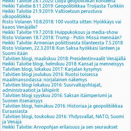
Heikki Talvitie 28.1.2020: Libya geopolitiikan kohteena
Heikki Talvitie 8.11.2019: Geopolitiikkaa Troijasta Turkkiin
Heikki Talvitie 21.9.2019: Valtioetuun perustuva
ulkopolitiikka
Risto Volanen 10.8.2018: 100 vuotta sitten: Hyökkäys vai
kaaos Venäjälle?
Heikki Talvitie 19.7.2018: Huippukokous ja media-show
Risto Volanen 18.7.2018: Trump - Putin: Missä mennään?
Heikki Talvitie: Armenian poliittisesta tilanteesta 7.5.2018
Risto Volanen, 22.3.2018: Kun Saksa hyökkäsi länteen ja
Suomi itään
Talvitien blogi, maaliskuu 2018: Presidentinvaalit Venäjällä
Heikki Talvitie blogi, helmikuu 2018: Kansat ja menneisyys
Talvitien blogi, lokakuu 2017: Karjalan kysymys
Talvitien blogi joulukuu 2016: Ruotsi toisessa
maailmansodassa: norjalainen näkemys
Talvitien blogi lokakuu 2016: Suurvaltajohtajat,
administraatiot ja lähipiirit
Talvitien blogi syyskuu 2016: Saksan itäimperiumi ja
Suonen itsenäisyys
Talvitien blogi, heinäkuu 2016: Historiaa ja geopolitiikkaa
Euraasiasta
Talvitien blogi, toukokuu 2016: Yhdysvallat, NATO, Suomi
ja Venäjä
Heikki Talvitie: Arvopohjan erilaisuus ja sen seuraukset