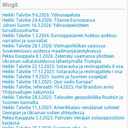
Blogit
Heikki Talvitie 9.6.2026: Ydinasepelote
Heikki Talvitie 24.4.2026: Tilanne Euroopassa
Juhani Suomi 16.3.2026: Ydinasepelotteen
turvallisuusharha
Heikki Talvitie 1.3.2026: Eurooppalainen hokkus-pokkus-
narratiivi ja suurvallat
Heikki Talvitie 28.1.2026: Voimapolitiikan varjossa:
Suvereenisuus uudessa maailmanjärjestyksessä
Pekka Kauppala 8.1.2026: Zelensky saamassa yliotteen
Ukrainan valtataistelussa lähentymällä Trumpia
Heikki Talvitie 22.12.2025: Sotarauha ja reviiriajattelu II osa
Heikki Talvitie 17.12.2025: Sotarauha ja reviiriajattelu I osa
Heikki Talvitie 7.9.2025: Suomi ja Suomen suojelijat
Heikki Talvitie 18.5.2025: Quo vadis Europa?
Heikki Talvitie, referaatti 10.4.2025: Hal Brandsin arvio
Yhdysvaltojen näkymistä
Heikki Talvitie 28.3.2025: Talouden geopolitiikka Ruotsin ja
Suomen kannalta
Heikki Talvitie 11.3.2025: Amerikkalais-venäläiset suhteet
Georgian ja Ukrainan sotien yhteydessä
Pekka Kauppala 5.3.2025: Patrušev Venäjän sotaoppositioin
kärjessä