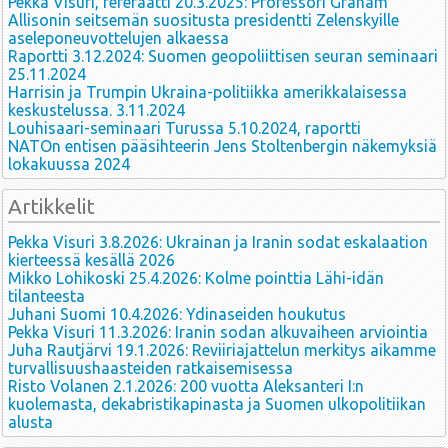
Pekka Visuri, referaatti 20.3.2025: Professori Graham
Allisonin seitsemän suositusta presidentti Zelenskyille
aseleponeuvottelujen alkaessa
Raportti 3.12.2024: Suomen geopoliittisen seuran seminaari
25.11.2024
Harrisin ja Trumpin Ukraina-politiikka amerikkalaisessa
keskustelussa. 3.11.2024
Louhisaari-seminaari Turussa 5.10.2024, raportti
NATOn entisen pääsihteerin Jens Stoltenbergin näkemyksiä
lokakuussa 2024
Artikkelit
Pekka Visuri 3.8.2026: Ukrainan ja Iranin sodat eskalaation
kierteessä kesällä 2026
Mikko Lohikoski 25.4.2026: Kolme pointtia Lähi-idän
tilanteesta
Juhani Suomi 10.4.2026: Ydinaseiden houkutus
Pekka Visuri 11.3.2026: Iranin sodan alkuvaiheen arviointia
Juha Rautjärvi 19.1.2026: Reviiriajattelun merkitys aikamme
turvallisuushaasteiden ratkaisemisessa
Risto Volanen 2.1.2026: 200 vuotta Aleksanteri I:n
kuolemasta, dekabristikapinasta ja Suomen ulkopolitiikan
alusta