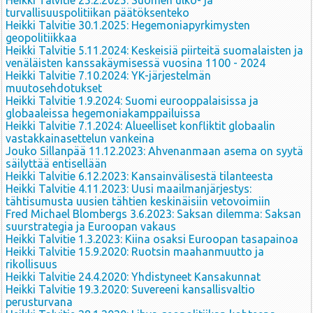
Heikki Talvitie 25.2.2025: Suomen ulko- ja
turvallisuuspolitiikan päätöksenteko
Heikki Talvitie 30.1.2025: Hegemoniapyrkimysten
geopolitiikkaa
Heikki Talvitie 5.11.2024: Keskeisiä piirteitä suomalaisten ja
venäläisten kanssakäymisessä vuosina 1100 - 2024
Heikki Talvitie 7.10.2024: YK-järjestelmän
muutosehdotukset
Heikki Talvitie 1.9.2024: Suomi eurooppalaisissa ja
globaaleissa hegemoniakamppailuissa
Heikki Talvitie 7.1.2024: Alueelliset konfliktit globaalin
vastakkainasettelun vankeina
Jouko Sillanpää 11.12.2023: Ahvenanmaan asema on syytä
säilyttää entisellään
Heikki Talvitie 6.12.2023: Kansainvälisestä tilanteesta
Heikki Talvitie 4.11.2023: Uusi maailmanjärjestys:
tähtisumusta uusien tähtien keskinäisiin vetovoimiin
Fred Michael Blombergs 3.6.2023: Saksan dilemma: Saksan
suurstrategia ja Euroopan vakaus
Heikki Talvitie 1.3.2023: Kiina osaksi Euroopan tasapainoa
Heikki Talvitie 15.9.2020: Ruotsin maahanmuutto ja
rikollisuus
Heikki Talvitie 24.4.2020: Yhdistyneet Kansakunnat
Heikki Talvitie 19.3.2020: Suvereeni kansallisvaltio
perusturvana