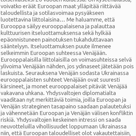
voivatko eräät Euroopan maat ylläpitää riittävää
taloudellista ja sotilasvoimaa pysyäkseen
luotettavina liittolaisina… Me haluamme, että
Eurooppa säilyy eurooppalaisena ja palauttaa
kulttuurisen itseluottamuksensa sekä hylkää
epäonnistuneen painotuksen tukahduttavaan
sääntelyyn. Itseluottamuksen puute ilmenee
selkeimmin Euroopan suhteessa Venäjään.
Eurooppalaisilla liittolaisilla on voimasuhteissa selvä
ylivoima Venäjään nähden, jos ydinaseet jätetään pois
laskuista. Seurauksena Venäjän sodasta Ukrainassa
eurooppalaisten suhteet Venäjään ovat suuresti
kärsineet, ja monet eurooppalaiset pitävät Venäjää
vakavana uhkana. Yhdysvaltojen diplomatialta
vaaditaan nyt merkittäviä toimia, joilla Euroopan ja
Venäjän strateginen tasapaino saadaan palautetuksi
ja vähennetään Euroopan ja Venäjän välisen konfliktin
riskiä. Yhdysvaltojen keskeinen intressi on saada
neuvotteluilla vihollisuudet loppumaan Ukrainassa
niin, että Euroopan taloudelliset olot vakautettaisiin,