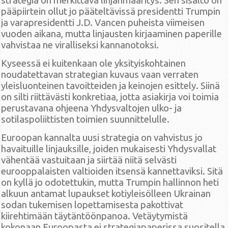
strategia on merkittävä linjanmääritys. Sen sisältö on
pääpiirtein ollut jo pääteltävissä presidentti Trumpin
ja varapresidentti J.D. Vancen puheista viimeisen
vuoden aikana, mutta linjausten kirjaaminen paperille
vahvistaa ne viralliseksi kannanotoksi.
Kyseessä ei kuitenkaan ole yksityiskohtainen
noudatettavan strategian kuvaus vaan verraten
yleisluonteinen tavoitteiden ja keinojen esittely. Siinä
on silti riittävästi konkretiaa, jotta asiakirja voi toimia
perustavana ohjeena Yhdysvaltojen ulko- ja
sotilaspoliittisten toimien suunnittelulle.
Euroopan kannalta uusi strategia on vahvistus jo
havaituille linjauksille, joiden mukaisesti Yhdysvallat
vähentää vastuitaan ja siirtää niitä selvästi
eurooppalaisten valtioiden itsensä kannettaviksi. Sitä
on kyllä jo odotettukin, mutta Trumpin hallinnon heti
alkuun antamat lupaukset kotiyleisölleen Ukrainan
sodan tukemisen lopettamisesta pakottivat
kiirehtimään täytäntöönpanoa. Vetäytymistä
kokonaan Euroopasta ei strategiapaperissa suositella,