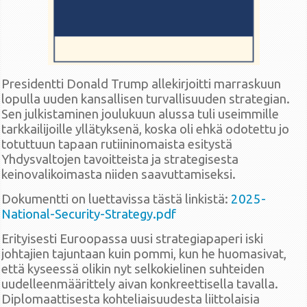
Presidentti Donald Trump allekirjoitti marraskuun
lopulla uuden kansallisen turvallisuuden strategian.
Sen julkistaminen joulukuun alussa tuli useimmille
tarkkailijoille yllätyksenä, koska oli ehkä odotettu jo
totuttuun tapaan rutiininomaista esitystä
Yhdysvaltojen tavoitteista ja strategisesta
keinovalikoimasta niiden saavuttamiseksi.
Dokumentti on luettavissa tästä linkistä:
2025-
National-Security-Strategy.pdf
Erityisesti Euroopassa uusi strategiapaperi iski
johtajien tajuntaan kuin pommi, kun he huomasivat,
että kyseessä olikin nyt selkokielinen suhteiden
uudelleenmäärittely aivan konkreettisella tavalla.
Diplomaattisesta kohteliaisuudesta liittolaisia