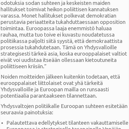
odotuksia sodan suhteen ja keskeisten maiden
hallitukset toimivat heikon poliittisen kannatuksen
varassa. Monet hallitukset polkevat demokratian
perustavia periaatteita tukahduttaessaan opposition
toimintaa. Euroopassa laaja enemmistö haluaa
rauhaa, mutta tuo toive ei kuvastu noudatetussa
politiikassa paljolti siitä syystä, että demokraattista
prosessia tukahdutetaan. Tämä on Yhdysvalloille
strategisesti tärkeä asia, koska eurooppalaiset valtiot
eivät voi uudistaa itseään ollessaan kietoutuneita
poliittiseen kriisiin.”
Noiden moitteiden jälkeen kuitenkin todetaan, että
eurooppalaiset liittolaiset ovat yhä tärkeitä
Yhdysvalloille ja Euroopan mailla on runsaasti
potentiaalia parantaakseen tilannettaan.
Yhdysvaltojen politiikalle Euroopan suhteen esitetään
seuraavia painotuksia:
Palautettava edellytykset tilanteen vakauttamiselle