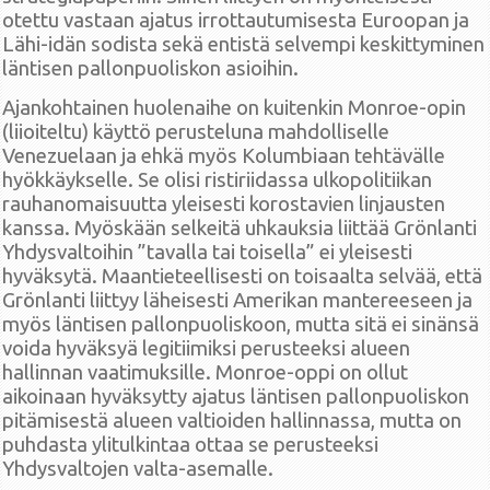
otettu vastaan ajatus irrottautumisesta Euroopan ja
Lähi-idän sodista sekä entistä selvempi keskittyminen
läntisen pallonpuoliskon asioihin.
Ajankohtainen huolenaihe on kuitenkin Monroe-opin
(liioiteltu) käyttö perusteluna mahdolliselle
Venezuelaan ja ehkä myös Kolumbiaan tehtävälle
hyökkäykselle. Se olisi ristiriidassa ulkopolitiikan
rauhanomaisuutta yleisesti korostavien linjausten
kanssa. Myöskään selkeitä uhkauksia liittää Grönlanti
Yhdysvaltoihin ”tavalla tai toisella” ei yleisesti
hyväksytä. Maantieteellisesti on toisaalta selvää, että
Grönlanti liittyy läheisesti Amerikan mantereeseen ja
myös läntisen pallonpuoliskoon, mutta sitä ei sinänsä
voida hyväksyä legitiimiksi perusteeksi alueen
hallinnan vaatimuksille. Monroe-oppi on ollut
aikoinaan hyväksytty ajatus läntisen pallonpuoliskon
pitämisestä alueen valtioiden hallinnassa, mutta on
puhdasta ylitulkintaa ottaa se perusteeksi
Yhdysvaltojen valta-asemalle.