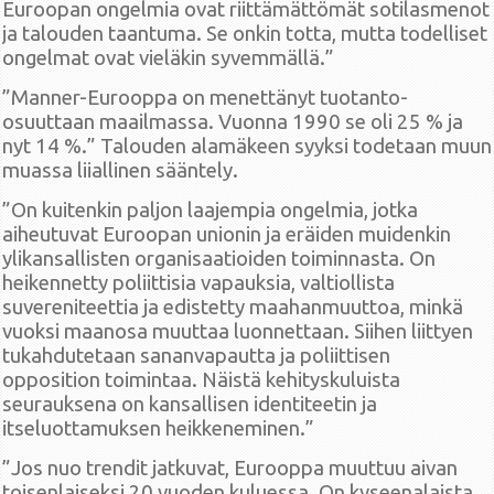
Euroopan ongelmia ovat riittämättömät sotilasmenot
ja talouden taantuma. Se onkin totta, mutta todelliset
ongelmat ovat vieläkin syvemmällä.”
”Manner-Eurooppa on menettänyt tuotanto-
osuuttaan maailmassa. Vuonna 1990 se oli 25 % ja
nyt 14 %.” Talouden alamäkeen syyksi todetaan muun
muassa liiallinen sääntely.
”On kuitenkin paljon laajempia ongelmia, jotka
aiheutuvat Euroopan unionin ja eräiden muidenkin
ylikansallisten organisaatioiden toiminnasta. On
heikennetty poliittisia vapauksia, valtiollista
suvereniteettia ja edistetty maahanmuuttoa, minkä
vuoksi maanosa muuttaa luonnettaan. Siihen liittyen
tukahdutetaan sananvapautta ja poliittisen
opposition toimintaa. Näistä kehityskuluista
seurauksena on kansallisen identiteetin ja
itseluottamuksen heikkeneminen.”
”Jos nuo trendit jatkuvat, Eurooppa muuttuu aivan
toisenlaiseksi 20 vuoden kuluessa. On kyseenalaista,