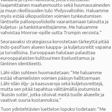
laajamittainen maahanmuutto sekä huumausaineiden
ja muun rikollisuuden tulo Yhdysvaltoihin. Haluamme
myös estää ulkopuolisten voimien tunkeutumisen
läntiselle pallonpuoliskolle vaarantamaan taloutta ja
kuljetus- ja hankintareittejämme. Me haluamme
vahvistaa Monroe-opille uutta Trumpin versiota.”
Seuraavaksi strategiassa korostetaan tärkeyttä pitää
indo-pasifisen alueen kauppa- ja kuljetusreitit vapaina
ja turvallisina. Eurooppaan halutaan palauttaa
eurooppalaisten kulttuurinen itseluottamus ja
läntinen identiteetti.
Lähi-idän suhteen huomautetaan: ”Me haluamme
estää vihamielisten voimien pääsyn hallitsemaan
Lähi-idän öljy- ja kaasuvaroja sekä kuljetusreittejä,
mutta sen pitää tapahtua välttämällä joutumista
’ikuisiin sotiin’, jotka sitoivat meitä tuolle alueelle ja
vaativat suuria kustannuksia.”
Tuon ydintehtävien luettelon lopuksi todetaan: ”Me