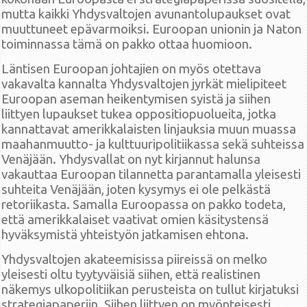
mutta kaikki Yhdysvaltojen avunantolupaukset ovat
muuttuneet epävarmoiksi. Euroopan unionin ja Naton
toiminnassa tämä on pakko ottaa huomioon.
Läntisen Euroopan johtajien on myös otettava
vakavalta kannalta Yhdysvaltojen jyrkät mielipiteet
Euroopan aseman heikentymisen syistä ja siihen
liittyen lupaukset tukea oppositiopuolueita, jotka
kannattavat amerikkalaisten linjauksia muun muassa
maahanmuutto- ja kulttuuripolitiikassa sekä suhteissa
Venäjään. Yhdysvallat on nyt kirjannut halunsa
vakauttaa Euroopan tilannetta parantamalla yleisesti
suhteita Venäjään, joten kysymys ei ole pelkästä
retoriikasta. Samalla Euroopassa on pakko todeta,
että amerikkalaiset vaativat omien käsitystensä
hyväksymistä yhteistyön jatkamisen ehtona.
Yhdysvaltojen akateemisissa piireissä on melko
yleisesti oltu tyytyväisiä siihen, että realistinen
näkemys ulkopolitiikan perusteista on tullut kirjatuksi
strategiapaperiin. Siihen liittyen on myönteisesti