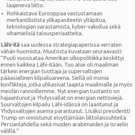
laajeneva liitto.
Rohkaistava Eurooppaa vastustamaan
merkantilistista ylikapasiteetin ylläpitoa,
teknologian varastamista, kyber-vakoilua sekä
vihamielisiä talousperiaatteita.
Lähi-itä
saa uudessa strategiapaperissa verraten
vähän huomiota. Muutosta kuvataan seuraavasti:
”Puoli vuosisataa Amerikan ulkopolitiikka keskittyi
ennen kaikkea Lähi-itään. Tuo alue oli maailman
tärkein energian tuottaja ja supervaltojen
pääasiallinen kilpailuareena. Siellä oli monia
konflikteja, jotka uhkasivat laajeta maailmalle ja myös
meidän rannoillemme. Nyt energian tuotanto on
hajaantunut ja Yhdysvallat on energian nettoviejä.
Suurvaltojen kilpailu Lähi-idässä on laantunut ja
Yhdysvaltojen asema parantunut. Lisäksi presidentti
Trump on onnistunut elvyttämään liittolaissuhteita
Persianlahdella sekä muiden arabimaiden ja Israelin
välillä.”