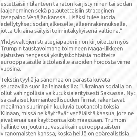
estettäisiin tilanteen tahaton kärjistyminen tai sodan
laajeneminen sekä palautettaisiin strateginen
tasapaino Venäjän kanssa. Lisäksi tulee luoda
edellytykset sodanjälkeiselle jälleenrakennukselle,
jotta Ukraina säilyisi toimintakykyisenä valtiona.”
Yhdysvaltojen strategiapaperiin on kirjoitettu myös
Trumpin taustavoimana toimineen Maga-liikkeen
ajatusten hengessä yksityiskohtaisia moitteita
eurooppalaisille liittolaisille asioiden hoidosta viime
vuosina.
Tekstin tyyliä ja sanomaa on parasta kuvata
seuraavilla suorilla lainauksilla: ”Ukrainan sodalla on
ollut vahingollisia vaikutuksia erityisesti Saksassa. Nyt
saksalaiset kemianteollisuuden firmat rakentavat
maailman suurimpiin kuuluvia tuotantolaitoksia
Kiinaan, missä ne käyttävät venäläistä kaasua, jota ne
eivät enää saa käyttöönsä kotimaassaan. Trumpin
hallinto on joutunut vastakkain eurooppalaisten
viranomaisten kanssa, koska heillä on epärealistisia