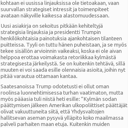
kohtaan ei uusissa linjauksissa ole tietoakaan, vaan
suurvallan strategiset intressit ja toimenpiteet
avataan näkyville kaikessa alastomuudessaan.
Uusi asiakirja on sekoitus pitkään kehiteltyjä
strategisia linjauksia ja presidentti Trumpin
henkilökohtaisia painotuksia ajankohtaisen tilanteen
puitteissa. Tyyli on tuttu hänen puheistaan, ja se myös
tekee sisällön arvioinnin vaikeaksi, koska ei ole aivan
helppoa erottaa voimakasta retoriikkaa kylmästä
strategisesta järkeilystä. Se on kuitenkin tehtävä, sillä
muuten ei voi saada esille olennaisia asioita, joihin nyt
pitää varautua ottamaan kantaa.
Saatesanoissa Trump odotetusti ei ollut oman
roolinsa luonnehtimisessa turhan vaatimaton, mutta
myös pääasia tuli niistä heti esille: ”Kylmän sodan
päättymisen jälkeen Amerikan ulkopoliittiset päättäjät
olivat vakuuttuneita siitä, että Yhdysvaltojen
hallitsevan aseman pysyvä ylläpito koko maailmassa
palveli parhaiten maan etuja. Kuitenkin muiden