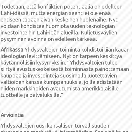
Todetaan, että konfliktien potentiaalia on edelleen
Lähi-idässä, mutta energian saanti ei ole enää
entiseen tapaan aivan keskeinen huolenaihe. Nyt
voidaan kohdistaa huomiota uuden teknologian
investointeihin Lähi-idän alueilla. Kuljetusväylien
pysyminen avoinna on edelleen tärkeää.
Afrikassa
Yhdysvaltojen toiminta kohdistui liian kauan
ideologian levittämiseen. Nyt on tarpeen keskittyä
käytännöllisiin kysymyksiin. ”Yhdysvaltojen tulee
siirtyä avustuskeskeisestä toiminnasta painottamaan
kauppaa ja investointeja suosimalla luotettavien
valtioiden kanssa kumppanuuksia, joilla edistetään
niiden markkinoiden avautumista amerikkalaisille
tuotteille ja palveluksille.”
Arviointia
Yhdysvaltojen uusi kansallisen turvallisuuden