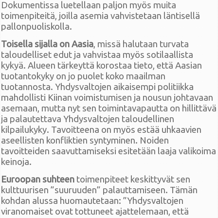
Dokumentissa luetellaan paljon myös muita
toimenpiteitä, joilla asemia vahvistetaan läntisellä
pallonpuoliskolla.
Toisella sijalla on Aasia
, missä halutaan turvata
taloudelliset edut ja vahvistaa myös sotilaallista
kykyä. Alueen tärkeyttä korostaa tieto, että Aasian
tuotantokyky on jo puolet koko maailman
tuotannosta. Yhdysvaltojen aikaisempi politiikka
mahdollisti Kiinan voimistumisen ja nousun johtavaan
asemaan, mutta nyt sen toimintavapautta on hillittävä
ja palautettava Yhdysvaltojen taloudellinen
kilpailukyky. Tavoitteena on myös estää uhkaavien
aseellisten konfliktien syntyminen. Noiden
tavoitteiden saavuttamiseksi esitetään laaja valikoima
keinoja.
Euroopan suhteen
toimenpiteet keskittyvät sen
kulttuurisen ”suuruuden” palauttamiseen. Tämän
kohdan alussa huomautetaan: ”Yhdysvaltojen
viranomaiset ovat tottuneet ajattelemaan, että