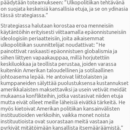
päädytään toteamukseen: ”Ulkopolitiikan tehtävänä
on suojata keskeisiä kansallisia etuja, ja se on ydinasia
tässä strategiassa.”
Strategiassa halutaan korostaa eroa menneisiin
käytäntöihin erityisesti viittaamalla epäonnistuneisiin
ideologisiin periaatteisiin, joita aikaisemmat
ulkopolitiikan suunnittelijat noudattivat: ”He
painottivat raskaasti epäonnistuen globalismia ja
siihen liittyen vapaakauppaa, millä horjutettiin
keskiluokkaa ja teollista perustaa, joiden varassa
kuitenkin Amerikan taloudellinen ja sotilaallinen
johtoasema lepää. He antoivat liittolaisten ja
kumppaneiden sälyttää puolustuksensa kustannukset
amerikkalaisten maksettaviksi ja usein vetivät meidät
mukaansa konflikteihin, jotka vastasivat niiden etuja
mutta eivät olleet meille läheisiä eivätkä tärkeitä. He
myös kietoivat Amerikan politiikan kansainvälisten
instituutioiden verkkoihin, vaikka monet noista
instituutioista ovat suorastaan meitä vastaan ja
pyrkivät mitätöimään kansallista itsemääräämistä.”