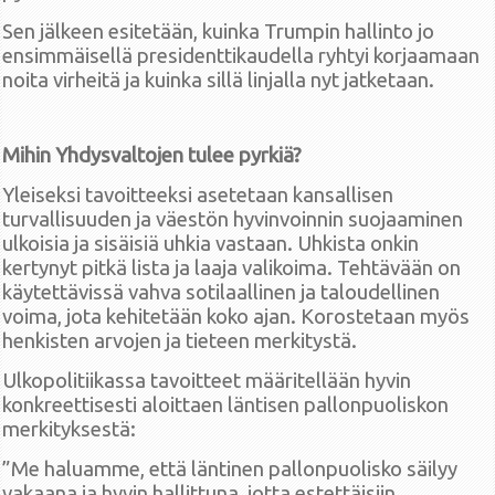
Sen jälkeen esitetään, kuinka Trumpin hallinto jo
ensimmäisellä presidenttikaudella ryhtyi korjaamaan
noita virheitä ja kuinka sillä linjalla nyt jatketaan.
Mihin Yhdysvaltojen tulee pyrkiä?
Yleiseksi tavoitteeksi asetetaan kansallisen
turvallisuuden ja väestön hyvinvoinnin suojaaminen
ulkoisia ja sisäisiä uhkia vastaan. Uhkista onkin
kertynyt pitkä lista ja laaja valikoima. Tehtävään on
käytettävissä vahva sotilaallinen ja taloudellinen
voima, jota kehitetään koko ajan. Korostetaan myös
henkisten arvojen ja tieteen merkitystä.
Ulkopolitiikassa tavoitteet määritellään hyvin
konkreettisesti aloittaen läntisen pallonpuoliskon
merkityksestä:
”Me haluamme, että läntinen pallonpuolisko säilyy
vakaana ja hyvin hallittuna, jotta estettäisiin