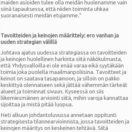
maiden asioiden tulee olla meidän huolenamme vain
siinä tapauksessa, että niiden toiminta uhkaa
suoranaisesti meidän etujamme.”
Tavoitteiden ja keinojen määrittely: ero vanhan ja
uuden strategian välillä
Johtava ajatus uudessa strategiassa on tavoitteiden
ja keinojen huolellinen harkinta siitä näkökulmasta,
että Yhdysvalloilla ei ole enää varaa eikä syytäkään
toimia joka puolella maailmanpoliisina. Tavoitteet ja
keinot on saatava tasapainoon, ja silloin on pakko
keskittyä olennaiseen sekä jättää vähemmän tärkeät
alueet ja toiminnat sivuun. Kyseessä on siis
liikemiesmäinen arviointi siitä, mihin varoja kannattaa
sijoittaa ja mistä pitää luopua.
Heti alkuun johdantoluvussa annetaan oppitunti
strategisesta tilannearvioinnista, jossa tavoitteiden ja
keinojen määritys on keskeinen tehtävä. Siitä