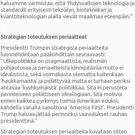
haluamme varmistaa, että Yhdysvaltojen teknologia ja
standardit erityisesti tekoälyn, biotekniikan ja
kvanttiteknologian alalla vievät maailmaa eteenpäin.”
Strategian toteutuksen periaatteet
Presidentti Trumpin strategisia periaatteita
luonnehdintaan pääkohdittain seuraavasti:
”Ulkopolitiikka on pragmaattista, realismiin
pohjautuvaa ja periaatteista kiinnipitävää mutta ei
idealistista, sekä voimakasta olematta kuitenkaan
’haukkamaista’ ja pidättyvää mutta ei turhaan periksi
antavaa ’kyyhkymäistä’ politiikkaa. Sitä ei perusteta
perinteiseen poliittiseen ideologiaan. Sitä motivoi
ennen kaikkea pyrkimys toimia Amerikan eduksi,
kahdella sanalla sanottuna ’America First’. Presidentti
Trump haluaa jättää perinnöksi saavutukset rauhan
presidenttinä.”
Strategian toteutuksen periaatteita kuvataan sitten