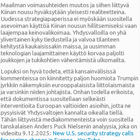
Maailman voimasuhteiden muutos ja siihen liittyvä
Kiinan nousu hyväksytään yleisesti realiteetteina.
Uudessa strategiapaperissa ei myöskään suositella
asevoiman käyttöä Kiinan nousun hillitsemiseksi vaan
laajempaa keinovalikoimaa. Yhdysvalloilla on yhä
ylivertainen kyky tiedustella ja valvoa tilanteen
kehitystä kaukaisissakin maissa, ja uusimman
teknologian laajamittainen käyttö korvaa paljolti
joukkojen ja tukikohtien vähentämistä ulkomailta.
Lopuksi on hyvä todeta, että kansainvälisissä
kommenteissa on kiinnitetty paljon huomiota Trumpin
jyrkkiin näkemyksiin eurooppalaisista liittolaismaista
ja varsinkin niiden johtajista. Onhan todella erikoista,
että dokumentissa suositellaan selkeästi
interventioita Euroopan valtioiden asioihin, jotta ne
pysyisivät Yhdysvaltojen kannalta oikealla tiellä.
Tähän liittyvistä mediakommenteista voin suositella
tanskalaisen Anders Puck Nielsenin analyysia, joka on
videoitu 9.12.2025:
New U.S. security strategy calls