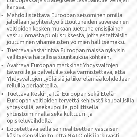
Euroopassa ja strategiselle tasapainolle Venäjän
kanssa.
Mahdollistettava Euroopan seisominen omilla
jaloillaan ja yhteistyö liittoutuneiden suvereenien
valtioiden kesken mukaan luettuna ensisijainen
vastuu omasta puolustuksesta, jotta estettäisiin
joutuminen vihamielisten voimien hallitsemaksi.
Tuettava vastarintaa Euroopan maissa nykyisin
vallitsevia haitallisia suuntauksia kohtaan.
Avattava Euroopan markkinat Yhdysvaltojen
tavaroille ja palveluille sekä varmistettava, että
Yhdysvaltojen työläisiä ja liike-elämää kohdellaan
reiluilla periaatteilla.
Tuettava Keski- ja Itä-Euroopan sekä Etelä-
Euroopan valtioiden tervettä kehitystä kaupallisilla
yhteyksillä, asekaupoilla, poliittisella
yhteistoiminnalla sekä kulttuuri- ja
opiskeluvaihdolla.
Lopetettava sellaisen realiteettien vastaisen
käsityksen ylläpito, että NATO olisi jatkuvasti