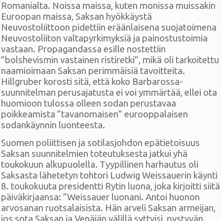
Romanialta. Noissa maissa, kuten monissa muissakin
Euroopan maissa, Saksan hyökkäystä
Neuvostoliittoon pidettiin eräänlaisena suojatoimena
Neuvostoliiton valtapyrkimyksiä ja painostustoimia
vastaan. Propagandassa esille nostettiin
”bolshevismin vastainen ristiretki”, mikä oli tarkoitettu
naamioimaan Saksan perimmäisiä tavoitteita.
Hillgruber korosti sitä, että koko Barbarossa-
suunnitelman perusajatusta ei voi ymmärtää, ellei ota
huomioon tulossa olleen sodan perustavaa
poikkeamista ”tavanomaisen” eurooppalaisen
sodankäynnin luonteesta.
Suomen poliittisen ja sotilasjohdon epätietoisuus
Saksan suunnitelmien toteutuksesta jatkui yhä
toukokuun alkupuolella. Tyypillinen harhautus oli
Saksasta lähetetyn tohtori Ludwig Weissauerin käynti
8. toukokuuta presidentti Rytin luona, joka kirjoitti siitä
päiväkirjaansa: ”Weissauer luonani. Antoi huonon
arvosanan ruotsalaisista. Hän arveli Saksan armeijan,
jos sota Saksan ja Venäjän välillä syttyisi, pystyvän