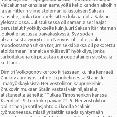
Valtakunnankansliaan aamuyöllä kello kahden aikoihin
ja sai Hitlerin viimeistelemän julkistuksen Saksan
kansalle, jonka Goebbels sitten luki aamulla Saksan
yleisradiossa. Julistuksessa oli samanlaiset laajat
perustelut hyökkäykselle kuin juuri Saksan itärintaman
joukoille jaetussa päiväkäskyssä. Syy sodan
alkamisesta vyörytettiin Neuvostoliitolle, jonka
muodostaman uhkan torjumiseksi Saksa oli pakotettu
aloittamaan ”ennalta ehkäisevä” hyökkäys, jonka
tarkoituksena oli pelastaa eurooppalainen sivistys ja
kulttuuri.
Dimitri Volkogonov kertoo kirjassaan, kuinka kenraali
Zhukov aamuyöstä ilmoitti puhelimessa Stalinille
ilmahyökkäyksistä Neuvostoliiton kaupunkeihin.
Zhukovin mukaan Stalin vastasi vain hiljaisella,
alistuneella äänellä: ”Tulkaa Timoshenkon kanssa
Kremliin!” Sitten koko päivän 22.6. Neuvostoliiton
poliittinen ja sotilasjohto oli koolla Stalinin
työhuoneessa, missä yritettiin saada syntymään