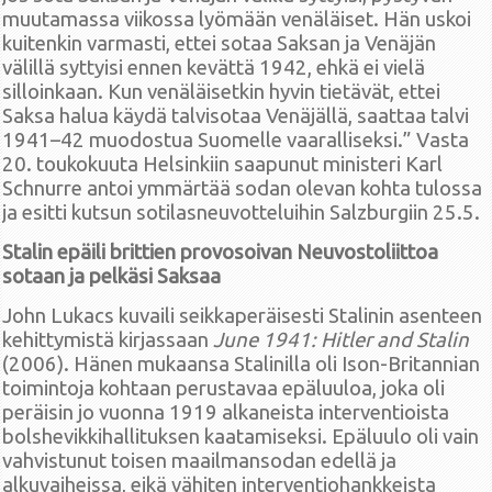
muutamassa viikossa lyömään venäläiset. Hän uskoi
kuitenkin varmasti, ettei sotaa Saksan ja Venäjän
välillä syttyisi ennen kevättä 1942, ehkä ei vielä
silloinkaan. Kun venäläisetkin hyvin tietävät, ettei
Saksa halua käydä talvisotaa Venäjällä, saattaa talvi
1941–42 muodostua Suomelle vaaralliseksi.” Vasta
20. toukokuuta Helsinkiin saapunut ministeri Karl
Schnurre antoi ymmärtää sodan olevan kohta tulossa
ja esitti kutsun sotilasneuvotteluihin Salzburgiin 25.5.
Stalin epäili brittien provosoivan Neuvostoliittoa
sotaan ja pelkäsi Saksaa
John Lukacs kuvaili seikkaperäisesti Stalinin asenteen
kehittymistä kirjassaan
June 1941: Hitler and Stalin
(2006). Hänen mukaansa Stalinilla oli Ison-Britannian
toimintoja kohtaan perustavaa epäluuloa, joka oli
peräisin jo vuonna 1919 alkaneista interventioista
bolshevikkihallituksen kaatamiseksi. Epäluulo oli vain
vahvistunut toisen maailmansodan edellä ja
alkuvaiheissa, eikä vähiten interventiohankkeista