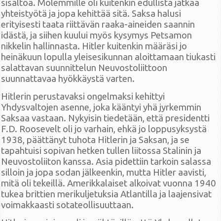
sisältöä. Molemmille oli kuitenkin edullista jatkaa
yhteistyötä ja jopa kehittää sitä. Saksa halusi
erityisesti taata riittävän raaka-aineiden saannin
idästä, ja siihen kuului myös kysymys Petsamon
nikkelin hallinnasta. Hitler kuitenkin määräsi jo
heinäkuun lopulla yleisesikunnan aloittamaan tiukasti
salattavan suunnittelun Neuvostoliittoon
suunnattavaa hyökkäystä varten.
Hitlerin perustavaksi ongelmaksi kehittyi
Yhdysvaltojen asenne, joka kääntyi yhä jyrkemmin
Saksaa vastaan. Nykyisin tiedetään, että presidentti
F.D. Roosevelt oli jo varhain, ehkä jo loppusyksystä
1938, päättänyt tuhota Hitlerin ja Saksan, ja se
tapahtuisi sopivan hetken tullen liitossa Stalinin ja
Neuvostoliiton kanssa. Asia pidettiin tarkoin salassa
silloin ja jopa sodan jälkeenkin, mutta Hitler aavisti,
mitä oli tekeillä. Amerikkalaiset alkoivat vuonna 1940
tukea brittien merikuljetuksia Atlantilla ja laajensivat
voimakkaasti sotateollisuuttaan.