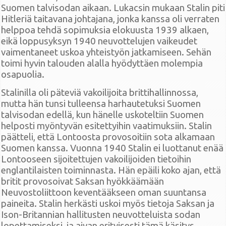
Suomen talvisodan aikaan. Lukacsin mukaan Stalin piti
Hitleriä taitavana johtajana, jonka kanssa oli verraten
helppoa tehdä sopimuksia elokuusta 1939 alkaen,
eikä loppusyksyn 1940 neuvottelujen vaikeudet
vaimentaneet uskoa yhteistyön jatkamiseen. Sehän
toimi hyvin talouden alalla hyödyttäen molempia
osapuolia.
Stalinilla oli päteviä vakoilijoita brittihallinnossa,
mutta hän tunsi tulleensa harhautetuksi Suomen
talvisodan edellä, kun hänelle uskoteltiin Suomen
helposti myöntyvän esitettyihin vaatimuksiin. Stalin
päätteli, että Lontoosta provosoitiin sota alkamaan
Suomen kanssa. Vuonna 1940 Stalin ei luottanut enää
Lontooseen sijoitettujen vakoilijoiden tietoihin
englantilaisten toiminnasta. Hän epäili koko ajan, että
britit provosoivat Saksan hyökkäämään
Neuvostoliittoon keventääkseen oman suuntansa
paineita. Stalin herkästi uskoi myös tietoja Saksan ja
Ison-Britannian hallitusten neuvotteluista sodan
lopettamiseksi, ja aivan erityisesti tämä käsitys