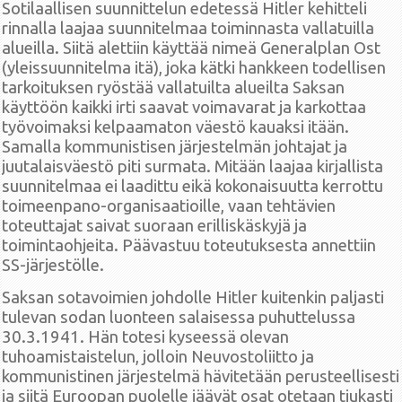
Sotilaallisen suunnittelun edetessä Hitler kehitteli
rinnalla laajaa suunnitelmaa toiminnasta vallatuilla
alueilla. Siitä alettiin käyttää nimeä Generalplan Ost
(yleissuunnitelma itä), joka kätki hankkeen todellisen
tarkoituksen ryöstää vallatuilta alueilta Saksan
käyttöön kaikki irti saavat voimavarat ja karkottaa
työvoimaksi kelpaamaton väestö kauaksi itään.
Samalla kommunistisen järjestelmän johtajat ja
juutalaisväestö piti surmata. Mitään laajaa kirjallista
suunnitelmaa ei laadittu eikä kokonaisuutta kerrottu
toimeenpano-organisaatioille, vaan tehtävien
toteuttajat saivat suoraan erilliskäskyjä ja
toimintaohjeita. Päävastuu toteutuksesta annettiin
SS-järjestölle.
Saksan sotavoimien johdolle Hitler kuitenkin paljasti
tulevan sodan luonteen salaisessa puhuttelussa
30.3.1941. Hän totesi kyseessä olevan
tuhoamistaistelun, jolloin Neuvostoliitto ja
kommunistinen järjestelmä hävitetään perusteellisesti
ja siitä Euroopan puolelle jäävät osat otetaan tiukasti