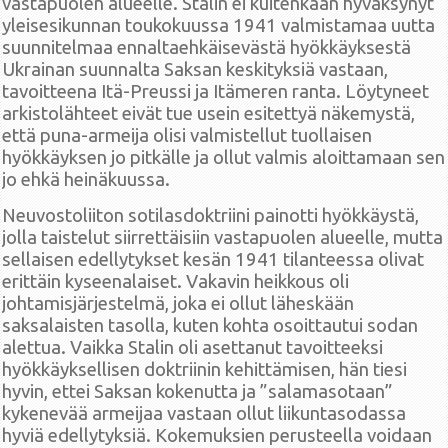
vastapuolen alueelle. Stalin ei kuitenkaan hyväksynyt
yleisesikunnan toukokuussa 1941 valmistamaa uutta
suunnitelmaa ennaltaehkäisevästä hyökkäyksestä
Ukrainan suunnalta Saksan keskityksiä vastaan,
tavoitteena Itä-Preussi ja Itämeren ranta. Löytyneet
arkistolähteet eivät tue usein esitettyä näkemystä,
että puna-armeija olisi valmistellut tuollaisen
hyökkäyksen jo pitkälle ja ollut valmis aloittamaan sen
jo ehkä heinäkuussa.
Neuvostoliiton sotilasdoktriini painotti hyökkäystä,
jolla taistelut siirrettäisiin vastapuolen alueelle, mutta
sellaisen edellytykset kesän 1941 tilanteessa olivat
erittäin kyseenalaiset. Vakavin heikkous oli
johtamisjärjestelmä, joka ei ollut läheskään
saksalaisten tasolla, kuten kohta osoittautui sodan
alettua. Vaikka Stalin oli asettanut tavoitteeksi
hyökkäyksellisen doktriinin kehittämisen, hän tiesi
hyvin, ettei Saksan kokenutta ja ”salamasotaan”
kykenevää armeijaa vastaan ollut liikuntasodassa
hyviä edellytyksiä. Kokemuksien perusteella voidaan