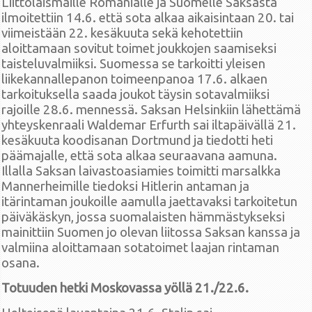
Liittolaismaille Romanialle ja Suomelle Saksasta
ilmoitettiin 14.6. että sota alkaa aikaisintaan 20. tai
viimeistään 22. kesäkuuta sekä kehotettiin
aloittamaan sovitut toimet joukkojen saamiseksi
taisteluvalmiiksi. Suomessa se tarkoitti yleisen
liikekannallepanon toimeenpanoa 17.6. alkaen
tarkoituksella saada joukot täysin sotavalmiiksi
rajoille 28.6. mennessä. Saksan Helsinkiin lähettämä
yhteyskenraali Waldemar Erfurth sai iltapäivällä 21.
kesäkuuta koodisanan Dortmund ja tiedotti heti
päämajalle, että sota alkaa seuraavana aamuna.
Illalla Saksan laivastoasiamies toimitti marsalkka
Mannerheimille tiedoksi Hitlerin antaman ja
itärintaman joukoille aamulla jaettavaksi tarkoitetun
päiväkäskyn, jossa suomalaisten hämmästykseksi
mainittiin Suomen jo olevan liitossa Saksan kanssa ja
valmiina aloittamaan sotatoimet laajan rintaman
osana.
Totuuden hetki Moskovassa yöllä 21./22.6.