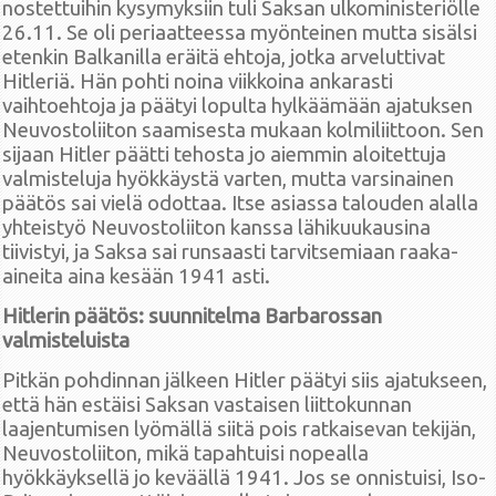
nostettuihin kysymyksiin tuli Saksan ulkoministeriölle
26.11. Se oli periaatteessa myönteinen mutta sisälsi
etenkin Balkanilla eräitä ehtoja, jotka arveluttivat
Hitleriä. Hän pohti noina viikkoina ankarasti
vaihtoehtoja ja päätyi lopulta hylkäämään ajatuksen
Neuvostoliiton saamisesta mukaan kolmiliittoon. Sen
sijaan Hitler päätti tehosta jo aiemmin aloitettuja
valmisteluja hyökkäystä varten, mutta varsinainen
päätös sai vielä odottaa. Itse asiassa talouden alalla
yhteistyö Neuvostoliiton kanssa lähikuukausina
tiivistyi, ja Saksa sai runsaasti tarvitsemiaan raaka-
aineita aina kesään 1941 asti.
Hitlerin päätös: suunnitelma Barbarossan
valmisteluista
Pitkän pohdinnan jälkeen Hitler päätyi siis ajatukseen,
että hän estäisi Saksan vastaisen liittokunnan
laajentumisen lyömällä siitä pois ratkaisevan tekijän,
Neuvostoliiton, mikä tapahtuisi nopealla
hyökkäyksellä jo keväällä 1941. Jos se onnistuisi, Iso-