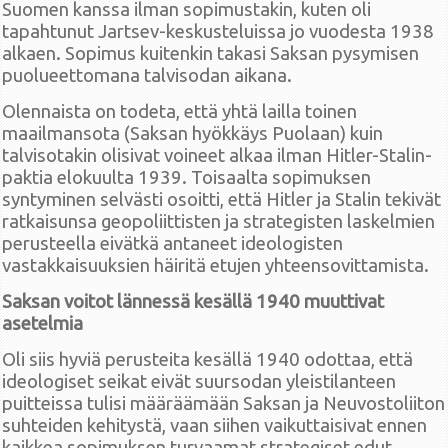
Suomen kanssa ilman sopimustakin, kuten oli
tapahtunut Jartsev-keskusteluissa jo vuodesta 1938
alkaen. Sopimus kuitenkin takasi Saksan pysymisen
puolueettomana talvisodan aikana.
Olennaista on todeta, että yhtä lailla toinen
maailmansota (Saksan hyökkäys Puolaan) kuin
talvisotakin olisivat voineet alkaa ilman Hitler-Stalin-
paktia elokuulta 1939. Toisaalta sopimuksen
syntyminen selvästi osoitti, että Hitler ja Stalin tekivät
ratkaisunsa geopoliittisten ja strategisten laskelmien
perusteella eivätkä antaneet ideologisten
vastakkaisuuksien häiritä etujen yhteensovittamista.
Saksan voitot lännessä
kesällä 1940 muuttivat
asetelmia
Oli siis hyviä perusteita kesällä 1940 odottaa, että
ideologiset seikat eivät suursodan yleistilanteen
puitteissa tulisi määräämään Saksan ja Neuvostoliiton
suhteiden kehitystä, vaan siihen vaikuttaisivat ennen
kaikkea sopimuksen turvaamat strategiset edut.