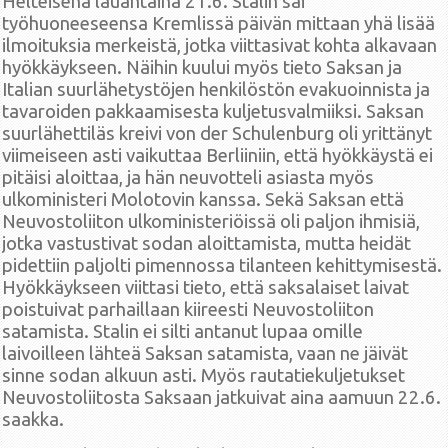
Helteisenä lauantaina 21.6. Stalin sai
työhuoneeseensa Kremlissä päivän mittaan yhä lisää
ilmoituksia merkeistä, jotka viittasivat kohta alkavaan
hyökkäykseen. Näihin kuului myös tieto Saksan ja
Italian suurlähetystöjen henkilöstön evakuoinnista ja
tavaroiden pakkaamisesta kuljetusvalmiiksi. Saksan
suurlähettiläs kreivi von der Schulenburg oli yrittänyt
viimeiseen asti vaikuttaa Berliiniin, että hyökkäystä ei
pitäisi aloittaa, ja hän neuvotteli asiasta myös
ulkoministeri Molotovin kanssa. Sekä Saksan että
Neuvostoliiton ulkoministeriöissä oli paljon ihmisiä,
jotka vastustivat sodan aloittamista, mutta heidät
pidettiin paljolti pimennossa tilanteen kehittymisestä.
Hyökkäykseen viittasi tieto, että saksalaiset laivat
poistuivat parhaillaan kiireesti Neuvostoliiton
satamista. Stalin ei silti antanut lupaa omille
laivoilleen lähteä Saksan satamista, vaan ne jäivät
sinne sodan alkuun asti. Myös rautatiekuljetukset
Neuvostoliitosta Saksaan jatkuivat aina aamuun 22.6.
saakka.