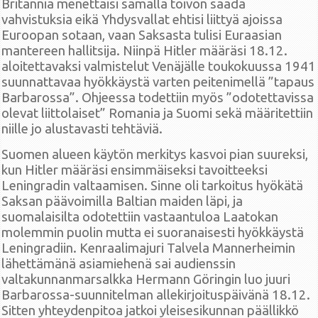
Britannia menettäisi samalla toivon saada
vahvistuksia eikä Yhdysvallat ehtisi liittyä ajoissa
Euroopan sotaan, vaan Saksasta tulisi Euraasian
mantereen hallitsija. Niinpä Hitler määräsi 18.12.
aloitettavaksi valmistelut Venäjälle toukokuussa 1941
suunnattavaa hyökkäystä varten peitenimellä ”tapaus
Barbarossa”. Ohjeessa todettiin myös ”odotettavissa
olevat liittolaiset” Romania ja Suomi sekä määritettiin
niille jo alustavasti tehtäviä.
Suomen alueen käytön merkitys kasvoi pian suureksi,
kun Hitler määräsi ensimmäiseksi tavoitteeksi
Leningradin valtaamisen. Sinne oli tarkoitus hyökätä
Saksan päävoimilla Baltian maiden läpi, ja
suomalaisilta odotettiin vastaantuloa Laatokan
molemmin puolin mutta ei suoranaisesti hyökkäystä
Leningradiin. Kenraalimajuri Talvela Mannerheimin
lähettämänä asiamiehenä sai audienssin
valtakunnanmarsalkka Hermann Göringin luo juuri
Barbarossa-suunnitelman allekirjoituspäivänä 18.12.
Sitten yhteydenpitoa jatkoi yleisesikunnan päällikkö