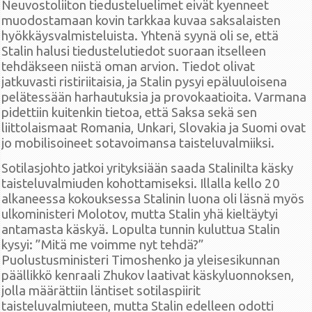
Neuvostoliiton tiedusteluelimet eivät kyenneet
muodostamaan kovin tarkkaa kuvaa saksalaisten
hyökkäysvalmisteluista. Yhtenä syynä oli se, että
Stalin halusi tiedustelutiedot suoraan itselleen
tehdäkseen niistä oman arvion. Tiedot olivat
jatkuvasti ristiriitaisia, ja Stalin pysyi epäluuloisena
pelätessään harhautuksia ja provokaatioita. Varmana
pidettiin kuitenkin tietoa, että Saksa sekä sen
liittolaismaat Romania, Unkari, Slovakia ja Suomi ovat
jo mobilisoineet sotavoimansa taisteluvalmiiksi.
Sotilasjohto jatkoi yrityksiään saada Stalinilta käsky
taisteluvalmiuden kohottamiseksi. Illalla kello 20
alkaneessa kokouksessa Stalinin luona oli läsnä myös
ulkoministeri Molotov, mutta Stalin yhä kieltäytyi
antamasta käskyä. Lopulta tunnin kuluttua Stalin
kysyi: ”Mitä me voimme nyt tehdä?”
Puolustusministeri Timoshenko ja yleisesikunnan
päällikkö kenraali Zhukov laativat käskyluonnoksen,
jolla määrättiin läntiset sotilaspiirit
taisteluvalmiuteen, mutta Stalin edelleen odotti