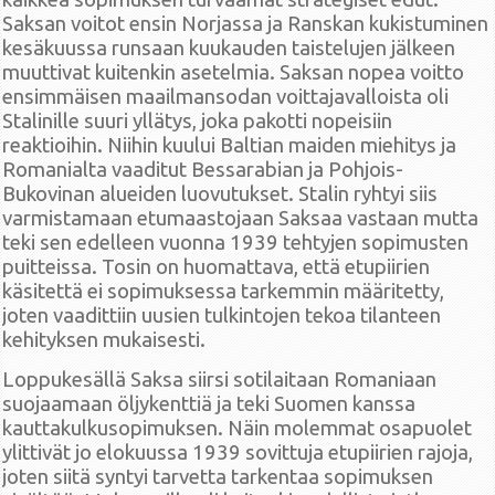
Saksan voitot ensin Norjassa ja Ranskan kukistuminen
kesäkuussa runsaan kuukauden taistelujen jälkeen
muuttivat kuitenkin asetelmia. Saksan nopea voitto
ensimmäisen maailmansodan voittajavalloista oli
Stalinille suuri yllätys, joka pakotti nopeisiin
reaktioihin. Niihin kuului Baltian maiden miehitys ja
Romanialta vaaditut Bessarabian ja Pohjois-
Bukovinan alueiden luovutukset. Stalin ryhtyi siis
varmistamaan etumaastojaan Saksaa vastaan mutta
teki sen edelleen vuonna 1939 tehtyjen sopimusten
puitteissa. Tosin on huomattava, että etupiirien
käsitettä ei sopimuksessa tarkemmin määritetty,
joten vaadittiin uusien tulkintojen tekoa tilanteen
kehityksen mukaisesti.
Loppukesällä Saksa siirsi sotilaitaan Romaniaan
suojaamaan öljykenttiä ja teki Suomen kanssa
kauttakulkusopimuksen. Näin molemmat osapuolet
ylittivät jo elokuussa 1939 sovittuja etupiirien rajoja,
joten siitä syntyi tarvetta tarkentaa sopimuksen