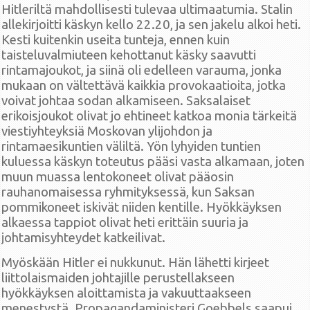
Hitleriltä mahdollisesti tulevaa ultimaatumia. Stalin
allekirjoitti käskyn kello 22.20, ja sen jakelu alkoi heti.
Kesti kuitenkin useita tunteja, ennen kuin
taisteluvalmiuteen kehottanut käsky saavutti
rintamajoukot, ja siinä oli edelleen varauma, jonka
mukaan on vältettävä kaikkia provokaatioita, jotka
voivat johtaa sodan alkamiseen. Saksalaiset
erikoisjoukot olivat jo ehtineet katkoa monia tärkeitä
viestiyhteyksiä Moskovan ylijohdon ja
rintamaesikuntien väliltä. Yön lyhyiden tuntien
kuluessa käskyn toteutus pääsi vasta alkamaan, joten
muun muassa lentokoneet olivat pääosin
rauhanomaisessa ryhmityksessä, kun Saksan
pommikoneet iskivät niiden kentille. Hyökkäyksen
alkaessa tappiot olivat heti erittäin suuria ja
johtamisyhteydet katkeilivat.
Myöskään Hitler ei nukkunut. Hän lähetti kirjeet
liittolaismaiden johtajille perustellakseen
hyökkäyksen aloittamista ja vakuuttaakseen
menestystä. Propagandaministeri Goebbels saapui