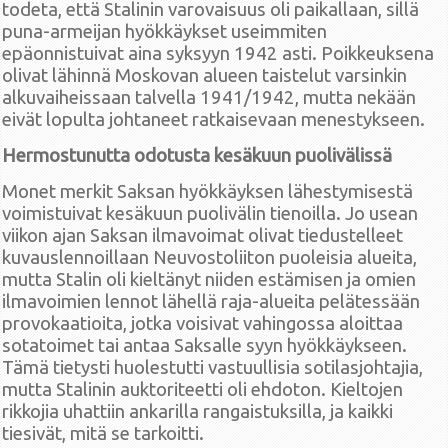
todeta, että Stalinin varovaisuus oli paikallaan, sillä
puna-armeijan hyökkäykset useimmiten
epäonnistuivat aina syksyyn 1942 asti. Poikkeuksena
olivat lähinnä Moskovan alueen taistelut varsinkin
alkuvaiheissaan talvella 1941/1942, mutta nekään
eivät lopulta johtaneet ratkaisevaan menestykseen.
Hermostunutta odotusta kesäkuun puolivälissä
Monet merkit Saksan hyökkäyksen lähestymisestä
voimistuivat kesäkuun puolivälin tienoilla. Jo usean
viikon ajan Saksan ilmavoimat olivat tiedustelleet
kuvauslennoillaan Neuvostoliiton puoleisia alueita,
mutta Stalin oli kieltänyt niiden estämisen ja omien
ilmavoimien lennot lähellä raja-alueita pelätessään
provokaatioita, jotka voisivat vahingossa aloittaa
sotatoimet tai antaa Saksalle syyn hyökkäykseen.
Tämä tietysti huolestutti vastuullisia sotilasjohtajia,
mutta Stalinin auktoriteetti oli ehdoton. Kieltojen
rikkojia uhattiin ankarilla rangaistuksilla, ja kaikki
tiesivät, mitä se tarkoitti.