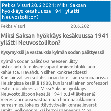
Pekka Visuri 20.6.2021: Miksi Saksan
hyökkäys kesäkuussa 1941 yllätti
Neuvostoliiton?
Pekka Visuri 20.6.2021
Miksi Saksan hyökkäys kesäkuussa 1941
yllätti Neuvostoliiton?
Kysymyksiä ja vastauksia kylmän sodan päättyessä
Kylmän sodan päätösvaiheeseen liittyi
historiantutkimuksen vapautuminen blokkijaon
kahleista. Havahduin siihen konkreettisesti
Kansainvälisen sotahistorian komission seminaarissa
Helsingissä kesällä 1988, kun israelilainen professori
esitelmöi aiheesta ”Miksi Saksan hyökkäys
Neuvostoliittoon kesällä 1941 tuli yllätyksenä?”
Vierestäni nousi vastaamaan harmaatukkainen
herrasmies, joka esittäydyttyään kenraalieversti
Dmitri Volkogonoviksi kertoi saaneensa Mihail