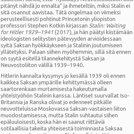
pitänyt nähdä jo ennalta” ja ihmeteltiin, miksi Stalin ei
sitä osannut aavistaa. Tätä ongelmaa on viimeksi
perusteellisesti pohtinut Princetonin yliopiston
professori Stephen Kotkin kirjassan
Stalin: Waiting
for Hitler 1929–1941
(2017), ja hän päätyi kiistämään
ideologisten selitysten pätevyyden arvioidessaan
syitä Saksan hyökkäykseen ja Stalinin joutumiseen
yllätetyksi. Palaan siihen myöhemmin, sillä sitä ennen
on syytä esitellä tilannekehitystä Saksan ja
Neuvostoliiton välillä 1939–1940.
Hitlerin kannalta kysymys jo kesällä 1939 oli ennen
kaikkea Saksan ympärille kehittymässä olleen
saartorenkaan murtamisesta hakeutumalla
yhteistyöhön Stalinin kanssa. Läntiset suurvallat Iso-
Britannia ja Ranska olivat jo edenneet pitkälle
neuvotteluissa Moskovassa Saksan-vastaisen liiton
muodostamisessa, mutta Stalin suhtautui siihen
epäluuloisesti, koska hän ei saanut riittäviä
sotilaallisia takeita yhteisestä toiminnasta Saksaa