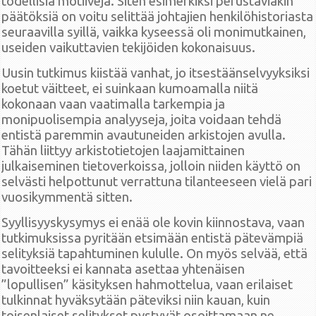
todellisia motiiveja. Siten esimerkiksi perustaviakin
päätöksiä on voitu selittää johtajien henkilöhistoriasta
seuraavilla syillä, vaikka kyseessä oli monimutkainen,
useiden vaikuttavien tekijöiden kokonaisuus.
Uusin tutkimus kiistää vanhat, jo itsestäänselvyyksiksi
koetut väitteet, ei suinkaan kumoamalla niitä
kokonaan vaan vaatimalla tarkempia ja
monipuolisempia analyyseja, joita voidaan tehdä
entistä paremmin avautuneiden arkistojen avulla.
Tähän liittyy arkistotietojen laajamittainen
julkaiseminen tietoverkoissa, jolloin niiden käyttö on
selvästi helpottunut verrattuna tilanteeseen vielä pari
vuosikymmentä sitten.
Syyllisyyskysymys ei enää ole kovin kiinnostava, vaan
tutkimuksissa pyritään etsimään entistä pätevämpiä
selityksiä tapahtuminen kululle. On myös selvää, että
tavoitteeksi ei kannata asettaa yhtenäisen
”lopullisen” käsityksen hahmottelua, vaan erilaiset
tulkinnat hyväksytään päteviksi niin kauan, kuin
toisenlaiset selitykset pystyvät osoittamaan ne