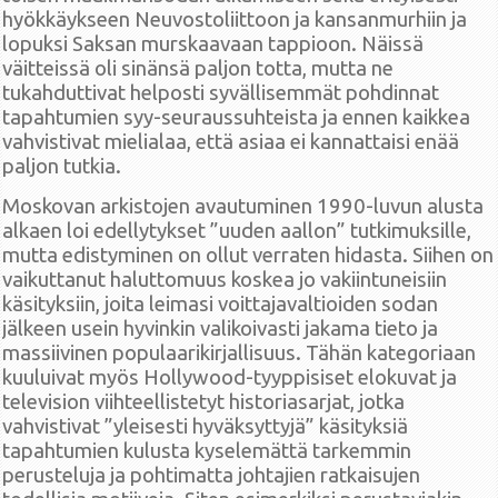
hyökkäykseen Neuvostoliittoon ja kansanmurhiin ja
lopuksi Saksan murskaavaan tappioon. Näissä
väitteissä oli sinänsä paljon totta, mutta ne
tukahduttivat helposti syvällisemmät pohdinnat
tapahtumien syy-seuraussuhteista ja ennen kaikkea
vahvistivat mielialaa, että asiaa ei kannattaisi enää
paljon tutkia.
Moskovan arkistojen avautuminen 1990-luvun alusta
alkaen loi edellytykset ”uuden aallon” tutkimuksille,
mutta edistyminen on ollut verraten hidasta. Siihen on
vaikuttanut haluttomuus koskea jo vakiintuneisiin
käsityksiin, joita leimasi voittajavaltioiden sodan
jälkeen usein hyvinkin valikoivasti jakama tieto ja
massiivinen populaarikirjallisuus. Tähän kategoriaan
kuuluivat myös Hollywood-tyyppisiset elokuvat ja
television viihteellistetyt historiasarjat, jotka
vahvistivat ”yleisesti hyväksyttyjä” käsityksiä
tapahtumien kulusta kyselemättä tarkemmin
perusteluja ja pohtimatta johtajien ratkaisujen