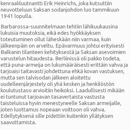
kenraaliluutnantti Erik Heinrichs, joka kutsuttiin
neuvotteluun Saksan sodanjohdon luo tammikuun
1941 lopulla.
Barbarossa-suunnitelmaan tehtiin lähikuukausina
lukuisia muutoksia, eikä edes hyökkäyksen
toteutuminen ollut läheskään niin varmaa, kuin
jälkeenpäin on arveltu. Epävarmuus johtui erityisesti
Balkanin tilanteen kehityksestä ja Saksan asevoimien
varustelun hitaudesta. Berliinissä oli pakko todeta,
että puna-armeija on lukumääräisesti erittäin vahva ja
tarjoaisi taitavasti johdettuna ehkä kovan vastuksen,
mutta sen talvisodan jälkeen aloitettu
uudelleenjärjestely oli yhä kesken ja henkilöstön
koulutustaso arvioitiin heikoksi. Laadullisesti mikään
ei tuntunut tarjoavan tasavertaista vastusta
taisteluissa hyvin menestyneelle Saksan armeijalle,
joten luottamus nopeaan voittoon oli vahva.
Edellytyksenä sille pidettiin kuitenkin yllätyksen
saavuttamista.