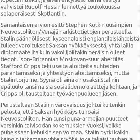
vahvistui Rudolf Hessin lennettyä toukokuussa
salaperäisesti Skotlantiin.
Samanlaisen arvion esitti Stephen Kotkin uusimpien
Neuvostoliiton/Venäjän arkistotietojen perusteella.
Stalin säännöllisesti kyseenalaisti englantilaislähteistä
tulleet varoitukset Saksan hyökkäyksestä, yhtä lailla
diplomaateilta kuin vakoilijoiltakin peräisin olleet
tiedot. Ison-Britannian Moskovan-suurlähettiläs
Stafford Cripps teki useita aloitteita suhteiden
parantamiseksi ja yhteistyön aloittamiseksi, mutta
Stalin torjui ne. Syynä oli ainakin osaksi Stalinin
epäluulo länsimaisia sosialidemokraatteja kohtaan, ja
Cripps oli taustaltaan työväenpuolueen jäsen.
Perustaltaan Stalinin varovaisuus johtui kuitenkin
pelosta, että Saksan hyökkäys tuhoaisi
Neuvostoliiton. Hän tunsi puna-armeijan puutteet
varsinkin talvisodan kokemuksien vuoksi, vaikka
puheissaan kehuikin sen voimaa. Stalin pyrki kaikin
keinoin jatkamaan yhteistyötä, joka takaisi rauhan ja