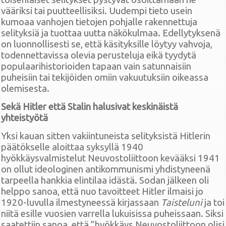
vääriksi tai puutteellisiksi. Uudempi tieto usein
kumoaa vanhojen tietojen pohjalle rakennettuja
selityksiä ja tuottaa uutta näkökulmaa. Edellytyksenä
on luonnollisesti se, että käsityksille löytyy vahvoja,
todennettavissa olevia perusteluja eikä tyydytä
populaarihistorioiden tapaan vain satunnaisiin
puheisiin tai tekijöiden omiin vakuutuksiin oikeassa
olemisesta.
Sekä Hitler että Stalin halusivat keskinäistä
yhteistyötä
Yksi kauan sitten vakiintuneista selityksistä Hitlerin
päätökselle aloittaa syksyllä 1940
hyökkäysvalmistelut Neuvostoliittoon kevääksi 1941
on ollut ideologinen antikommunismi yhdistyneenä
tarpeella hankkia elintilaa idästä. Sodan jälkeen oli
helppo sanoa, että nuo tavoitteet Hitler ilmaisi jo
1920-luvulla ilmestyneessä kirjassaan
Taisteluni
ja toi
niitä esille vuosien varrella lukuisissa puheissaan. Siksi
saatettiin sanoa, että ”hyökkäys Neuvostoliittoon olisi