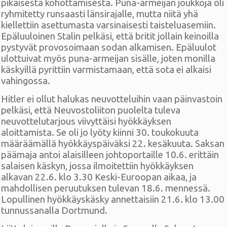
pikaisesta kohottamisesta. Puna-armeijan joukkoja oli
ryhmitetty runsaasti länsirajalle, mutta niitä yhä
kiellettiin asettumasta varsinaisesti taisteluasemiin.
Epäluuloinen Stalin pelkäsi, että britit jollain keinoilla
pystyvät provosoimaan sodan alkamisen. Epäluulot
ulottuivat myös puna-armeijan sisälle, joten monilla
käskyillä pyrittiin varmistamaan, että sota ei alkaisi
vahingossa.
Hitler ei ollut halukas neuvotteluihin vaan päinvastoin
pelkäsi, että Neuvostoliiton puolelta tuleva
neuvottelutarjous viivyttäisi hyökkäyksen
aloittamista. Se oli jo lyöty kiinni 30. toukokuuta
määräämällä hyökkäyspäiväksi 22. kesäkuuta. Saksan
päämaja antoi alaisilleen johtoportaille 10.6. erittäin
salaisen käskyn, jossa ilmoitettiin hyökkäyksen
alkavan 22.6. klo 3.30 Keski-Euroopan aikaa, ja
mahdollisen peruutuksen tulevan 18.6. mennessä.
Lopullinen hyökkäyskäsky annettaisiin 21.6. klo 13.00
tunnussanalla Dortmund.