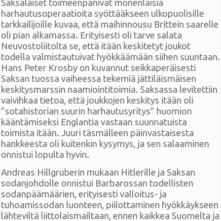
Saksalaiset toimeenpanivat monenlaisia
harhautusoperaatioita syöttääkseen ulkopuolisille
tarkkailijoille kuvaa, että maihinnousu Brittein saarelle
oli pian alkamassa. Erityisesti oli tarve salata
Neuvostoliitolta se, että itään keskitetyt joukot
todella valmistautuivat hyökkäämään siihen suuntaan.
Hans Peter Krosby on kuvannut seikkaperäisesti
Saksan tuossa vaiheessa tekemiä jättiläismäisen
keskitysmarssin naamiointitoimia. Saksassa levitettiin
vaivihkaa tietoa, että joukkojen keskitys itään oli
”sotahistorian suurin harhautusyritys” huomion
kääntämiseksi Englantia vastaan suunnatuista
toimista itään. Juuri täsmälleen päinvastaisesta
hankkeesta oli kuitenkin kysymys, ja sen salaaminen
onnistui lopulta hyvin.
Andreas Hillgruberin mukaan Hitlerille ja Saksan
sodanjohdolle onnistui Barbarossan todellisten
sodanpäämäärien, erityisesti valloitus- ja
tuhoamissodan luonteen, piilottaminen hyökkäykseen
lähteviltä liittolaismailtaan, ennen kaikkea Suomelta ja