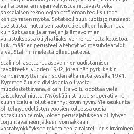
sallisi puna-armeijan vahvistua riittävästi sekä
saksalaisen teknologian että oman teollisuuden
kehittymisen myötä. Sotateollisuus tuotti jo runsaasti
aseistusta, mutta sen laatu oli edelleen heikompaa
kuin Saksassa, ja armeijan ja ilmavoimien
varustuksessa oli yhä liiaksi vanhentunutta kalustoa.
Lukumäärien perusteella tehdyt voimasuhdearviot
eivät Stalinin mielestä olleet päteviä.
Stalin oli asettanut asevoimien uudistamisen
tavoitteeksi vuoden 1942, joten hän pyrki kaikin
keinoin viivyttämään sodan alkamista kesällä 1941.
Kymmeniä uusia divisioonia oli vasta
muodostettavana, eikä niiltä voitu odottaa vielä
taisteluvalmiutta. Myöskään strategis-operatiivinen
suunnittelu ei ollut edennyt kovin hyvin. Yleisesikunta
oli tehnyt edellisten vuosien kuluessa uusia
sotasuunnitelmia, joiden perusajatuksena oli lyhyen
torjuntavaiheen jälkeen voimakkaan
vastahyökkäyksen tekeminen ja taistelujen siirtäminen