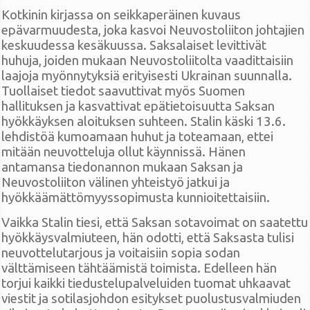
Kotkinin kirjassa on seikkaperäinen kuvaus
epävarmuudesta, joka kasvoi Neuvostoliiton johtajien
keskuudessa kesäkuussa. Saksalaiset levittivät
huhuja, joiden mukaan Neuvostoliitolta vaadittaisiin
laajoja myönnytyksiä erityisesti Ukrainan suunnalla.
Tuollaiset tiedot saavuttivat myös Suomen
hallituksen ja kasvattivat epätietoisuutta Saksan
hyökkäyksen aloituksen suhteen. Stalin käski 13.6.
lehdistöä kumoamaan huhut ja toteamaan, ettei
mitään neuvotteluja ollut käynnissä. Hänen
antamansa tiedonannon mukaan Saksan ja
Neuvostoliiton välinen yhteistyö jatkui ja
hyökkäämättömyyssopimusta kunnioitettaisiin.
Vaikka Stalin tiesi, että Saksan sotavoimat on saatettu
hyökkäysvalmiuteen, hän odotti, että Saksasta tulisi
neuvottelutarjous ja voitaisiin sopia sodan
välttämiseen tähtäämistä toimista. Edelleen hän
torjui kaikki tiedustelupalveluiden tuomat uhkaavat
viestit ja sotilasjohdon esitykset puolustusvalmiuden