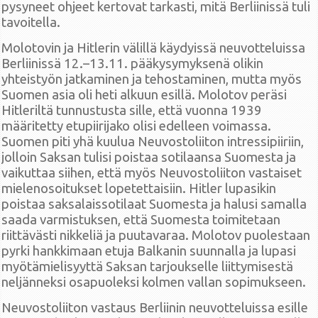
pysyneet ohjeet kertovat tarkasti, mitä Berliinissä tuli
tavoitella.
Molotovin ja Hitlerin välillä käydyissä neuvotteluissa
Berliinissä 12.–13.11. pääkysymyksenä olikin
yhteistyön jatkaminen ja tehostaminen, mutta myös
Suomen asia oli heti alkuun esillä. Molotov peräsi
Hitleriltä tunnustusta sille, että vuonna 1939
määritetty etupiirijako olisi edelleen voimassa.
Suomen piti yhä kuulua Neuvostoliiton intressipiiriin,
jolloin Saksan tulisi poistaa sotilaansa Suomesta ja
vaikuttaa siihen, että myös Neuvostoliiton vastaiset
mielenosoitukset lopetettaisiin. Hitler lupasikin
poistaa saksalaissotilaat Suomesta ja halusi samalla
saada varmistuksen, että Suomesta toimitetaan
riittävästi nikkeliä ja puutavaraa. Molotov puolestaan
pyrki hankkimaan etuja Balkanin suunnalla ja lupasi
myötämielisyyttä Saksan tarjoukselle liittymisestä
neljänneksi osapuoleksi kolmen vallan sopimukseen.
Neuvostoliiton vastaus Berliinin neuvotteluissa esille