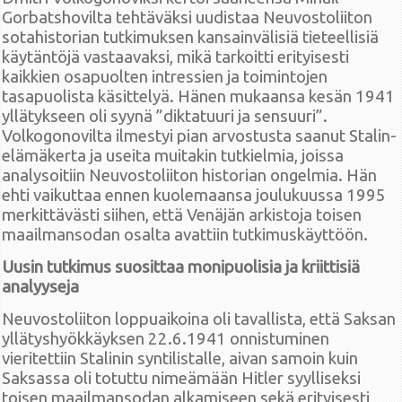
Gorbatshovilta tehtäväksi uudistaa Neuvostoliiton
sotahistorian tutkimuksen kansainvälisiä tieteellisiä
käytäntöjä vastaavaksi, mikä tarkoitti erityisesti
kaikkien osapuolten intressien ja toimintojen
tasapuolista käsittelyä. Hänen mukaansa kesän 1941
yllätykseen oli syynä ”diktatuuri ja sensuuri”.
Volkogonovilta ilmestyi pian arvostusta saanut Stalin-
elämäkerta ja useita muitakin tutkielmia, joissa
analysoitiin Neuvostoliiton historian ongelmia. Hän
ehti vaikuttaa ennen kuolemaansa joulukuussa 1995
merkittävästi siihen, että Venäjän arkistoja toisen
maailmansodan osalta avattiin tutkimuskäyttöön.
Uusin tutkimus suosittaa monipuolisia ja kriittisiä
analyyseja
Neuvostoliiton loppuaikoina oli tavallista, että Saksan
yllätyshyökkäyksen 22.6.1941 onnistuminen
vieritettiin Stalinin syntilistalle, aivan samoin kuin
Saksassa oli totuttu nimeämään Hitler syylliseksi
toisen maailmansodan alkamiseen sekä erityisesti