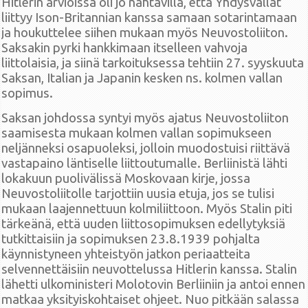
Hitlerin arvioissa oli jo nähtävillä, että Yhdysvallat
liittyy Ison-Britannian kanssa samaan sotarintamaan
ja houkuttelee siihen mukaan myös Neuvostoliiton.
Saksakin pyrki hankkimaan itselleen vahvoja
liittolaisia, ja siinä tarkoituksessa tehtiin 27. syyskuuta
Saksan, Italian ja Japanin kesken ns. kolmen vallan
sopimus.
Saksan johdossa syntyi myös ajatus Neuvostoliiton
saamisesta mukaan kolmen vallan sopimukseen
neljänneksi osapuoleksi, jolloin muodostuisi riittävä
vastapaino läntiselle liittoutumalle. Berliinistä lähti
lokakuun puolivälissä Moskovaan kirje, jossa
Neuvostoliitolle tarjottiin uusia etuja, jos se tulisi
mukaan laajennettuun kolmiliittoon. Myös Stalin piti
tärkeänä, että uuden liittosopimuksen edellytyksiä
tutkittaisiin ja sopimuksen 23.8.1939 pohjalta
käynnistyneen yhteistyön jatkon periaatteita
selvennettäisiin neuvottelussa Hitlerin kanssa. Stalin
lähetti ulkoministeri Molotovin Berliiniin ja antoi ennen
matkaa yksityiskohtaiset ohjeet. Nuo pitkään salassa