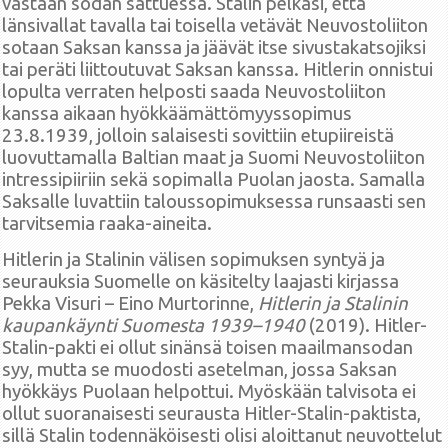
vastaan sodan sattuessa. Stalin pelkäsi, että
länsivallat tavalla tai toisella vetävät Neuvostoliiton
sotaan Saksan kanssa ja jäävät itse sivustakatsojiksi
tai peräti liittoutuvat Saksan kanssa. Hitlerin onnistui
lopulta verraten helposti saada Neuvostoliiton
kanssa aikaan hyökkäämättömyyssopimus
23.8.1939, jolloin salaisesti sovittiin etupiireistä
luovuttamalla Baltian maat ja Suomi Neuvostoliiton
intressipiiriin sekä sopimalla Puolan jaosta. Samalla
Saksalle luvattiin taloussopimuksessa runsaasti sen
tarvitsemia raaka-aineita.
Hitlerin ja Stalinin välisen sopimuksen syntyä ja
seurauksia Suomelle on käsitelty laajasti kirjassa
Pekka Visuri – Eino Murtorinne,
Hitlerin ja Stalinin
kaupankäynti Suomesta 1939–1940
(2019). Hitler-
Stalin-pakti ei ollut sinänsä toisen maailmansodan
syy, mutta se muodosti asetelman, jossa Saksan
hyökkäys Puolaan helpottui. Myöskään talvisota ei
ollut suoranaisesti seurausta Hitler-Stalin-paktista,
sillä Stalin todennäköisesti olisi aloittanut neuvottelut