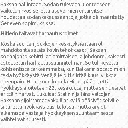
Saksan hallintaan. Sodan tulevaan luonteeseen
vaikutti myös se, että asevoimien ei tarvitse
noudattaa sodan oikeussääntöjä, jotka oli määritetty
Geneven sopimuksissa.
Hitlerin taitavat harhautustoimet
Koska suurten joukkojen keskityksiä itään oli
mahdotonta salata kovin tehokkaasti, Saksan
sodanjohto kehitti laajamittaisen ja johdonmukaisesti
toteutetun harhautussuunnitelman. Se tuli kevättä
kohti entistä tärkeämmäksi, kun Balkanin sotatoimien
takia hyökkäystä Venäjälle piti siirtää kuusi viikkoa
eteenpäin. Huhtikuun lopulla Hitler päätti, että
hyökkäys aloitetaan 22. kesäkuuta, mutta sen tiesivät
erittäin harvat. Lukuisat Stalinin ja länsivaltojen
Saksaan sijoittamat vakoilijat kyllä pääsivät selville
siitä, että hyökkäys olisi tulossa, mutta arviot
alkamispäivästä ja hyökkäyksen suuntaamisesta
vaihtelivat suuresti.